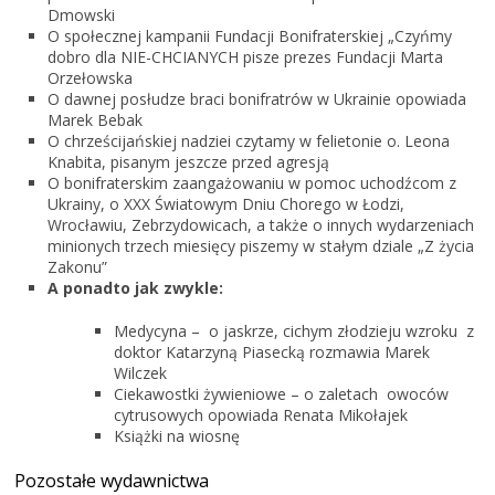
Dmowski
O społecznej kampanii Fundacji Bonifraterskiej „Czyńmy
dobro dla NIE-CHCIANYCH pisze prezes Fundacji Marta
Orzełowska
O dawnej posłudze braci bonifratrów w Ukrainie opowiada
Marek Bebak
O chrześcijańskiej nadziei czytamy w felietonie o. Leona
Knabita, pisanym jeszcze przed agresją
O bonifraterskim zaangażowaniu w pomoc uchodźcom z
Ukrainy, o XXX Światowym Dniu Chorego w Łodzi,
Wrocławiu, Zebrzydowicach, a także o innych wydarzeniach
minionych trzech miesięcy piszemy w stałym dziale „Z życia
Zakonu”
A ponadto jak zwykle:
Medycyna – o jaskrze, cichym złodzieju wzroku z
doktor Katarzyną Piasecką rozmawia Marek
Wilczek
Ciekawostki żywieniowe – o zaletach owoców
cytrusowych opowiada Renata Mikołajek
Książki na wiosnę
Pozostałe wydawnictwa