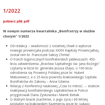
1/2022
pobierz plik pdf
W nowym numerze kwartalnika „Bonifratrzy w służbie
chorym” 1/2022
Od redakcji – wiadomość z ostatniej chwili o wyborze
nowego prowincjała podczas XXXIII Kapituły Prowincjalnej,
został nim br. Franciszek Salezy Chmiel
O trzech tegorocznych bonifraterskich jubileuszach: 450-
leciu zatwierdzenia „Bractwa Szpitalnego św. Jana Bożego”
czytamy w liście br. generała Jesusa Etayo, o 100-leciu
odrodzenia się Prowincji Polskiej pisze br. Hubert
Matusiewicz, a o 25-leciu powrotu krakowskiego Szpitala
Bonifratrów do Zakonu – Anna Szlama
Relację z Konferencji naukowej „Czas to miłość…– stulecie
reaktywacji bonifraterskiego szpitalnictwa w Polsce
przygotowali Daria Zyskowska i Marek Bebak
O dobrym bracie Joachimie, o jego życiu i 60-letniej
posłudze na krakowskim Kazimierzu pisze br. Łukasz