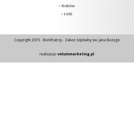
Kraków
Łódź
Copyright 2015 - Bonifratrzy - Zakon Szpitalny św. Jana Bożego
realizacja:
velummarketing.pl