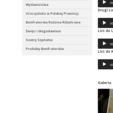
00
plików
Wydawnictwa
dźwięko
Drugi Li
Uroczystości w Polskiej Prowincji
Odtwarz
Bonifraterska Rodzina Różańcowa
00
plików
dźwięko
List do
Święci i błogosławieni
Siostry Szpitalne
Odtwarz
00
plików
Produkty Bonifraterskie
dźwięko
List do 
Odtwarz
00
plików
dźwięko
Galeria