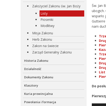
Św. Jan 
Założyciel Zakonu św. Jan Boży
ubogich.
Listy
wsparło j
Piosenki
Guttierr
Modlitwy
nam duch
Misja Zakonu
Trze
Herb Zakonu
Drug
Pier
Zakon na świecie
Kaza
Zarząd Generalny Zakonu
Trze
Pier
Historia Zakonu
Drug
Drug
Działalność
Lis
Pier
Dokumenty Zakonu
Klasztory
Do posłu
Kuria prowincjalna
Pierwszy
Powołania i formacja
Odtwarz