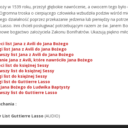
Boży w 1539 roku, przeżył głębokie nawrócenie, a owocem tego było 
 Ogromna troska o cierpiącego człowieka wzbudziła podziw wśród mi
ego działalność poprzez przekazanie jedzenia lub pieniędzy na potrz
e Lasso. Inni chcieli posługiwać potrzebującym razem ze św. Janem Bo
owe bogactwo założyciela Zakonu Bonifratrów. Ukazują piękno miłoś
ci list Jana z Avili do Jana Bożego
i list Jana z Avili do Jana Bożego
wszy list Jana z Avili do Jana Bożego
nie Jana z Avili, które nawróciło Jana Bożego
ci list do księżnej Sessy
wszy list do księżnej Sessy
i list do księżnej Sessy
i list do Guttierre Lasso
t Jana Bożego do Ludwika Baptysty
wszy list do Guttierre Lasso
chania :
 List Guttierre Lasso
(AUDIO)
acz