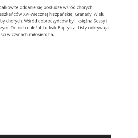
całkowite oddanie się posłudze wśród chorych i
eszkańców XVI-wiecznej hiszpańskiej Granady. Wielu
eby chorych. Wśród dobroczyńców byli: księżna Sessy i
żym. Do nich należał Ludwik Baptysta. Listy odkrywają
ci w czynach miłosierdzia.
Używaj