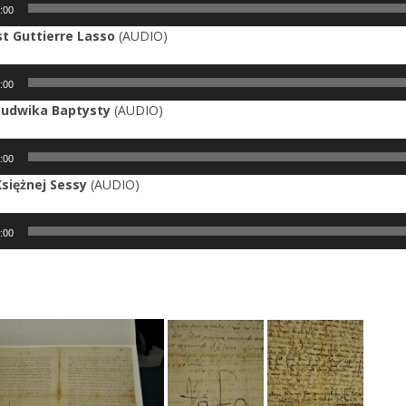
:00
wych
st Guttierre Lasso
(AUDIO)
acz
:00
wych
 Ludwika Baptysty
(AUDIO)
acz
:00
wych
Księżnej Sessy
(AUDIO)
acz
:00
wych