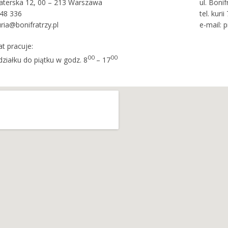
fraterska 12, 00 – 213 Warszawa
ul. Boni
048 336
tel. kuri
uria@bonifratrzy.pl
e-mail: 
at pracuje:
00
00
ziałku do piątku w godz. 8
– 17