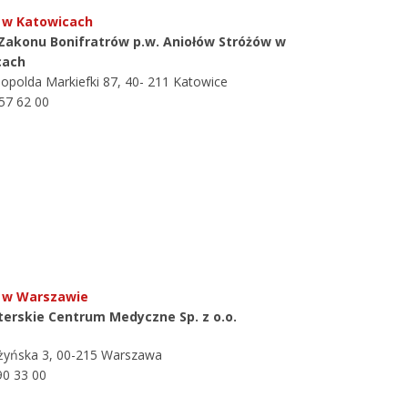
 w Katowicach
 Zakonu Bonifratrów p.w. Aniołów Stróżów w
cach
Leopolda Markiefki 87, 40- 211 Katowice
357 62 00
ł w Warszawie
terskie Centrum Medyczne Sp. z o.o.
eżyńska 3, 00-215 Warszawa
390 33 00