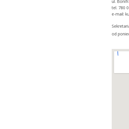
ul. Boni
tel. 780 
e-mail: k
Sekretari
od ponied