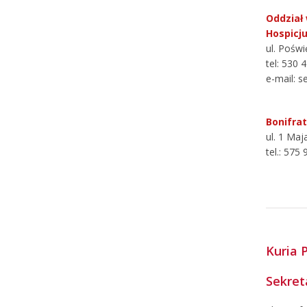
Oddział
Hospicj
ul. Pośw
tel: 530 
e-mail: s
Bonifra
ul. 1 Maj
tel.: 575
Kuria 
Sekret