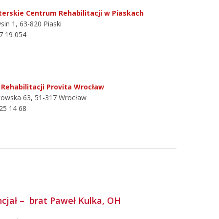
terskie Centrum Rehabilitacji w Piaskach
sin 1, 63-820 Piaski
57 19 054
 Rehabilitacji Provita Wrocław
utowska 63, 51-317 Wrocław
325 14 68
cjał – brat Paweł Kulka, OH