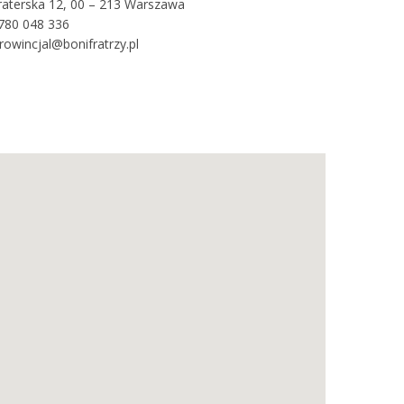
fraterska 12, 00 – 213 Warszawa
i 780 048 336
prowincjal@bonifratrzy.pl