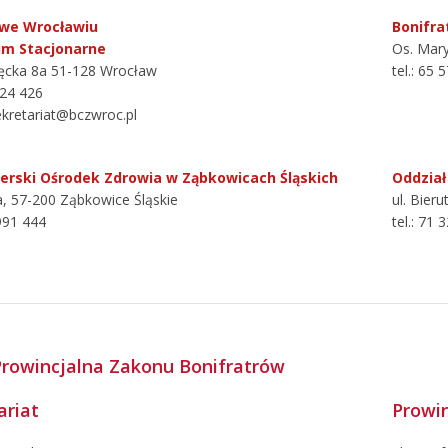
 we Wrocławiu
Bonifra
um Stacjonarne
Os. Mary
ięcka 8a 51-128 Wrocław
tel.: 65 
424 426
ekretariat@bczwroc.pl
terski Ośrodek Zdrowia w Ząbkowicach Śląskich
Oddział
a, 57-200 Ząbkowice Śląskie
ul. Bier
 991 444
tel.: 71 
Prowincjalna Zakonu Bonifratrów
ariat
Prowin