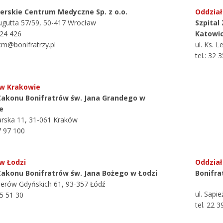
terskie Centrum Medyczne Sp. z o.o.
Oddział
augutta 57/59, 50-417 Wrocław
Szpital
424 426
Katowi
cm@bonifratrzy.pl
ul. Ks. 
tel.: 32 
 w Krakowie
 Zakonu Bonifratrów św. Jana Grandego w
e
tarska 11, 31-061 Kraków
37 97 100
w Łodzi
Oddzia
 Zakonu Bonifratrów św. Jana Bożego w Łodzi
Bonifra
nierów Gdyńskich 61, 93-357 Łódź
ul. Sapi
85 51 30
tel. 22 