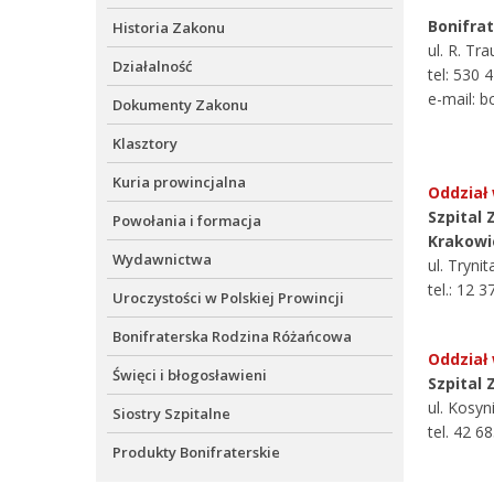
Bonifra
Historia Zakonu
ul. R. Tr
Działalność
tel: 530 
e-mail: b
Dokumenty Zakonu
Klasztory
Kuria prowincjalna
Oddział
Szpital
Powołania i formacja
Krakowi
Wydawnictwa
ul. Tryni
tel.: 12 
Uroczystości w Polskiej Prowincji
Bonifraterska Rodzina Różańcowa
Oddział 
Święci i błogosławieni
Szpital
ul. Kosy
Siostry Szpitalne
tel. 42 6
Produkty Bonifraterskie