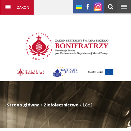
ZAKON
Strona główna
/
Ziołolecznictwo
/
Łódź