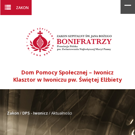
ZAKON
Dom Pomocy Społecznej – Iwonicz
Klasztor w Iwoniczu pw. Świętej Elżbiety
Zakon
/
DPS - Iwonicz
/
Aktualności