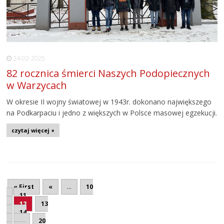
24-02-2025
82 rocznica śmierci Naszych Podopiecznych
w Warzycach
W okresie II wojny światowej w 1943r. dokonano największego
na Podkarpaciu i jedno z większych w Polsce masowej egzekucji.
czytaj więcej +
« First
«
...
10
11
12
13
14
...
20