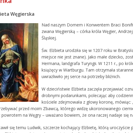
onka
bieta Węgierska
Nad naszym Domem i Konwentem Braci Bonifrat
zwana Węgierską – córka króla Węgier, Andrzeja
Śląskiej.
Św. Elżbieta urodziła się w 1207 roku w Bratys
miejsce nie jest znane). Jako małe dziecko, zo
Hermana, landgrafa Turyngii. W 1211 r., po kr
książęcy w Wartburgu. Tam otrzymała staranne 
uwrażliwiło jej serce na potrzeby bliźnich.
W dzieciństwie Elżbieta zaczęła przejawiać ozna
drobnymi podarunkami, polecając aby codzienn
kościele zdejmowała z głowy koronę, mówiąc: „
rzebywać przed moim Zbawcą, którego widzę ukoronowanego ciernie
 z powrotem na Węgry – uważano bowiem, że ona raczej nadaje się na 
awił się temu Ludwik, szczerze kochający Elżbietę, którą uroczyście