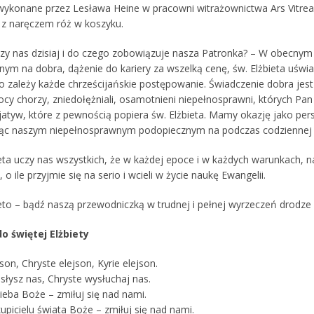
 wykonane przez Lesława Heine w pracowni witrażownictwa Ars Vitrea 
 z naręczem róż w koszyku.
zy nas dzisiaj i do czego zobowiązuje nasza Patronka? – W obecnym
nym na dobra, dążenie do kariery za wszelką cenę, św. Elżbieta uświ
go zależy każde chrześcijańskie postępowanie. Świadczenie dobra jes
cy chorzy, zniedołężniali, osamotnieni niepełnosprawni, których Pa
cjatyw, które z pewnością popiera św. Elżbieta. Mamy okazję jako pers
c naszym niepełnosprawnym podopiecznym na podczas codziennej hig
eta uczy nas wszystkich, że w każdej epoce i w każdych warunkach, n
, o ile przyjmie się na serio i wcieli w życie naukę Ewangelii.
ieto – bądź naszą przewodniczką w trudnej i pełnej wyrzeczeń drodz
do świętej Elżbiety
json, Chryste elejson, Kyrie elejson.
słysz nas, Chryste wysłuchaj nas.
ieba Boże – zmiłuj się nad nami.
picielu świata Boże – zmiłuj się nad nami.