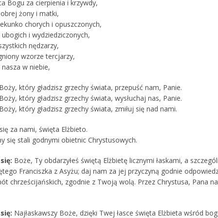
a Bogu za cierpienia i krzywdy,
obrej żony i matki,
iekunko chorych i opuszczonych,
 ubogich i wydziedziczonych,
zystkich nędzarzy,
gniony wzorze tercjarzy,
 nasza w niebie,
Boży, który gładzisz grzechy świata, przepuść nam, Panie.
oży, który gładzisz grzechy świata, wysłuchaj nas, Panie.
oży, który gładzisz grzechy świata, zmiłuj się nad nami.
ię za nami, święta Elżbieto.
 się stali godnymi obietnic Chrystusowych.
się:
Boże, Ty obdarzyłeś świętą Elżbietę licznymi łaskami, a szczeg
ętego Franciszka z Asyżu; daj nam za jej przyczyną godnie odpowiedz
ót chrześcijańskich, zgodnie z Twoją wolą. Przez Chrystusa, Pana n
się:
Najłaskawszy Boże, dzięki Twej łasce święta Elżbieta wśród bog