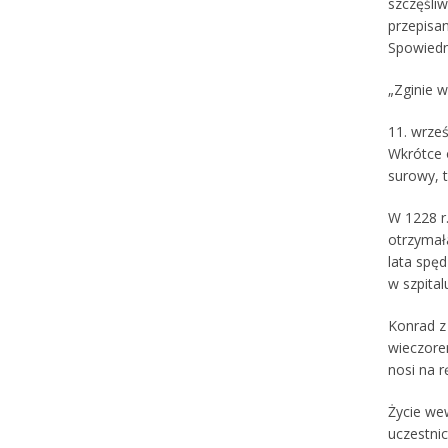
szczęśliw
przepisan
Spowiedni
„Zginie w
11. wrześ
Wkrótce 
surowy, 
W 1228 r.
otrzymała
lata spęd
w szpita
Konrad z
wieczorem
nosi na r
Życie wew
uczestni