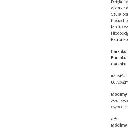
Dziękując
Wzorze d
Czuła op
Pociecho
Matko ws
Niedości
Patronko
Baranku 
Baranku B
Baranku B
W.
Módl s
O.
Abyśmy
Módlmy 
wzór świ
owoce cn
lub
Módlmy 