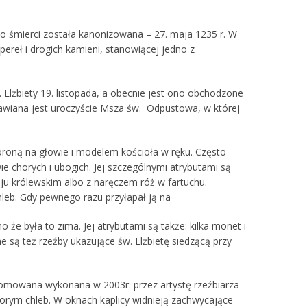
po śmierci została kanonizowana – 27. maja 1235 r. W
 pereł i drogich kamieni, stanowiącej jedno z
 Elżbiety 19. listopada, a obecnie jest ono obchodzone
rawiana jest uroczyście Msza św. Odpustowa, w której
 koroną na głowie i modelem kościoła w ręku. Często
 chorych i ubogich. Jej szczególnymi atrybutami są
roju królewskim albo z naręczem róż w fartuchu.
leb. Gdy pewnego razu przyłapał ją na
 że była to zima. Jej atrybutami są także: kilka monet i
ne są też rzeźby ukazujące św. Elżbietę siedzącą przy
romowana wykonana w 2003r. przez artystę rzeźbiarza
horym chleb. W oknach kaplicy widnieją zachwycające