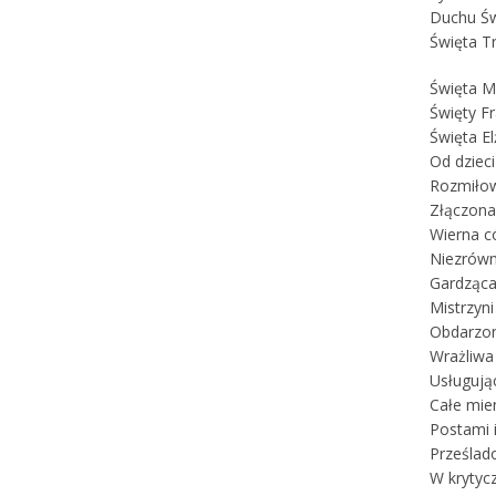
Duchu Św
Święta Tr
Święta M
Święty Fr
Święta El
Od dziec
Rozmiłow
Złączona
Wierna c
Niezrówn
Gardząca
Mistrzyni
Obdarzon
Wrażliwa 
Usługują
Całe mie
Postami 
Prześlad
W krytyc