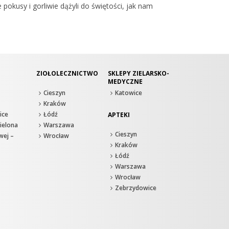
pokusy i gorliwie dążyli do świętości, jak nam
ZIOŁOLECZNICTWO
SKLEPY ZIELARSKO-
MEDYCZNE
Cieszyn
Katowice
Kraków
ice
Łódź
APTEKI
ielona
Warszawa
Cieszyn
wej –
Wrocław
Kraków
Łódź
Warszawa
Wrocław
Zebrzydowice