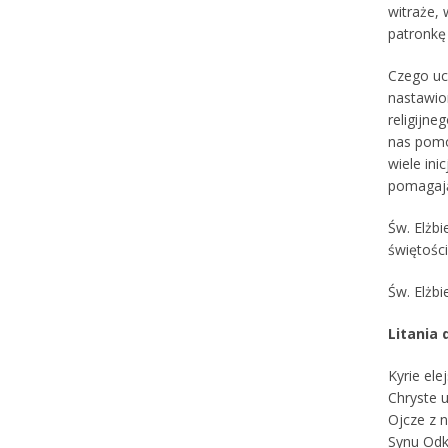
witraże,
patronkę
Czego uc
nastawio
religijne
nas pomo
wiele ini
pomagają
Św. Elżbi
świętości
Św. Elżb
Litania 
Kyrie ele
Chryste u
Ojcze z n
Synu Odku