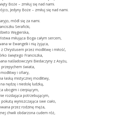
ięty Boże – zmiłuj się nad nami.
ójco, Jedyny Boże – zmiłuj się nad nami.
aryjo, módl się za nami.
anciszku Seraficki,
żbieto Węgierska,
iństwa miłująca Boga całym sercem,
ana w Ewangelii i nią żyjąca,
 z Chrystusem przez modlitwę i miłość,
órko świętego Franciszka,
ana naśladowczyni Biedaczyny z Asyżu,
 przepychem świata,
 modlitwy i ofiary,
a łaską mistycznej modlitwy,
na nędzę i niedolę ludzką,
ca ubogim i cierpiącym,
nie rozdająca potrzebującym,
i pokutą wyniszczająca swe ciało,
owana przez rodzinę męża,
znej chwili obdarzona cudem róż,