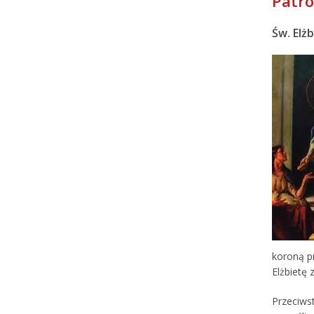
Patr
Św. Elż
koroną p
Elżbietę
Przeciwst