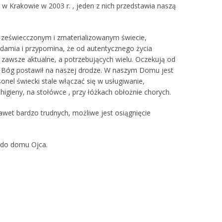
w Krakowie w 2003 r. , jeden z nich przedstawia naszą
 zeświecczonym i zmaterializowanym świecie,
adamia i przypomina, że od autentycznego życia
t zawsze aktualne, a potrzebujących wielu. Oczekują od
n Bóg postawił na naszej drodze. W naszym Domu jest
onel świecki stale włączać się w usługiwanie,
ieny, na stołówce , przy łóżkach obłożnie chorych.
awet bardzo trudnych, możliwe jest osiągnięcie
e do domu Ojca.