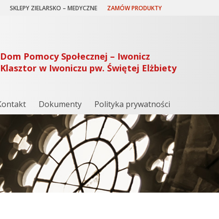
SKLEPY ZIELARSKO – MEDYCZNE
ZAMÓW PRODUKTY
Dom Pomocy Społecznej – Iwonicz
Klasztor w Iwoniczu pw. Świętej Elżbiety
Kontakt
Dokumenty
Polityka prywatności