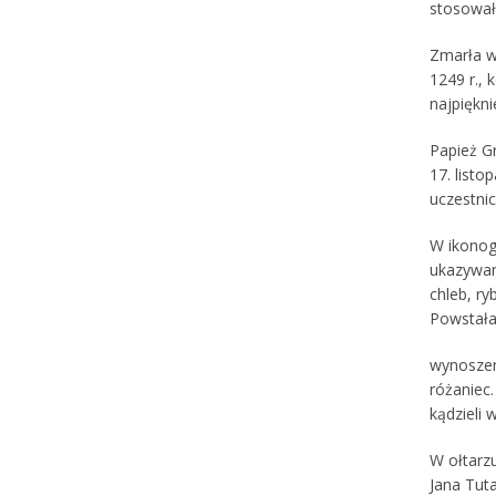
stosował
Zmarła w
1249 r., 
najpiękni
Papież Gr
17. list
uczestnic
W ikonogr
ukazywan
chleb, ry
Powstała
wynoszeni
różaniec.
kądzieli 
W ołtarz
Jana Tut