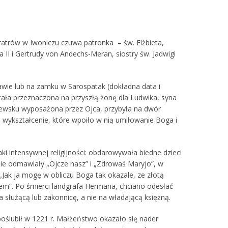
rów w Iwoniczu czuwa patronka – św. Elżbieta,
 II i Gertrudy von Andechs-Meran, siostry św. Jadwigi
ławie lub na zamku w Sarospatak (dokładna data i
stała przeznaczona na przyszłą żonę dla Ludwika, syna
ólewsku wyposażona przez Ojca, przybyła na dwór
wykształcenie, które wpoiło w nią umiłowanie Boga i
ki intensywnej religijności: obdarowywała biedne dzieci
ie odmawiały „Ojcze nasz” i „Zdrowaś Maryjo”, w
Jak ja mogę w obliczu Boga tak okazale, ze złotą
m”. Po śmierci landgrafa Hermana, chciano odesłać
służącą lub zakonnicę, a nie na władającą księżną.
 poślubił w 1221 r. Małżeństwo okazało się nader