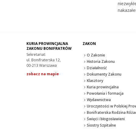
niezwykłe
nakazałe
KURIA PROWINCJALNA
ZAKON
ZAKONU BONIFRATRÓW
Sekretariat:
O Zakonie
ul. Bonifraterska 12,
Historia Zakonu
00-213 Warszawa
Działalność
zobacz na mapie
Dokumenty Zakonu
Klasztory
Kuria prowincjalna
Powołania i formacja
Wydawnictwa
Uroczystości w Polskiej Prow
Bonifraterska Rodzina Róż
Święci i błogosławieni
Siostry Szpitalne