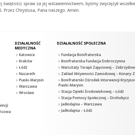
j świętości; spraw za jej wstawiennictwem, byśmy zwyciężyli wszelkie 
ś. Przez Chrystusa, Pana naszego. Amen.
DZIAŁALNOŚĆ
DZIAŁALNOŚĆ SPOŁECZNA
MEDYCZNA
Katowice
Fundacja Bonifraterska
Kraków
Bonifraterska Fundacja Dobroczynna
Łódź
Warsztaty Terapii Zajęciowej – Zebrzydow
Nazareth
Zakład Aktywności Zawodowej – Konary-Z
Piaski-Marysin
Bonifraterski Ośrodek Interwencji Kryzyso
Piaski-Marysin
Warszawa
Stacja Opieki Środowiskowej – Łódź
Wrocław
Stacja Pomocy Społecznej – Drohobycz
Jadłodajnia – Warszawa
incji
Jadłodajnia – Łódź
ańcowa