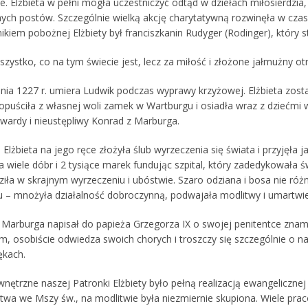
e. Elżbieta w pełni mogła uczestniczyć odtąd w dziełach miłosierdzia
ych postów. Szczególnie wielką akcję charytatywną rozwinęła w czasi
kiem pobożnej Elżbiety był franciszkanin Rudyger (Rodinger), który s
szystko, co na tym świecie jest, lecz za miłość i złożone jałmużny o
nia 1227 r. umiera Ludwik podczas wyprawy krzyżowej. Elżbieta zosta
opuściła z własnej woli zamek w Wartburgu i osiadła wraz z dziećm
twardy i nieustępliwy Konrad z Marburga.
 Elżbieta na jego ręce złożyła ślub wyrzeczenia się świata i przyjęła 
 wiele dóbr i 2 tysiące marek fundując szpital, który zadedykowała 
ziła w skrajnym wyrzeczeniu i ubóstwie. Szaro odziana i bosa nie ró
lu – mnożyła działalność dobroczynną, podwajała modlitwy i umartwie
 Marburga napisał do papieża Grzegorza IX o swojej penitentce znami
, osobiście odwiedza swoich chorych i troszczy się szczególnie o najb
ękach.
nętrzne naszej Patronki Elżbiety było pełną realizacją ewangelicznej
ctwa we Mszy św., na modlitwie była niezmiernie skupiona. Wiele pr