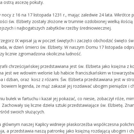
a ostrą ascezę pokuty.
 nocy z 16 na 17 listopada 1231 r., mając zaledwie 24 lata. Wkrótce 
kości św. Elżbiety zostały złożone w trumnie ozdobionej wielką ilością
ejszych i najbogatszych zabytków rzeźby średniowiecznej.
zegorz IX wpisał ją w poczet świętych i zaczęto obchodzić święto św.
opada, w dzień śmierci św. Elżbiety. W naszym Domu 17 listopada odp
zy licznie zgromadzona okoliczna ludność.
afii chrześcijańskiej przedstawiana jest św. Elżbieta jako księżna z
a jest we wdowim welonie lub habicie franciszkańskim w towarzystwie
ba i dzban, oraz kosz z różami. Św. Elżbieta przedstawiana jest w st
 bowiem legenda, że mąż zakazał jej rozdawać ubogim pieniądze i ch
u bułek w fartuchu i kazał jej pokazać, co niesie, zobaczył róże, mimo
 Zachowały się liczne dzieła sztuki przedstawiające św. Elżbietę. Zna
wśród swoich służących.
u głównym naszej Kaplicy widnieje płaskorzeźba współczesna polich
aja, a przedstawia naszą patronkę jako księżną rozdającą ubogim i c