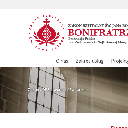
O nas
Zakres usług
Projekt
Zakon
/
DPS - Iwonicz
/
Patronka