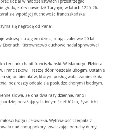
, brać udział w nabożeństwach i przestrzegać
e głodu, który nawiedził Turyngię w latach 1225-26.
tarał się wpoić jej duchowość franciszkańską:
trzyma się nagrodę od Pana”.
je wdową z trojgiem dzieci, mając zaledwie 20 lat.
i w Eisenach. Kierownictwo duchowe nadal sprawował
jako tercjarka habit franciszkański. W Marburgu Elżbieta
św. Franciszkowi, resztę dóbr roazdała ubogim. Ostatnie
żniła się od biedaków, którym posługiwała, zamieszkała
nia, bez reszty oddała się posłudze chorym i biednym.
enne słowa, że ona dwa razy dziennie, rano i
ardziej odrażających, innym ścieli łóżka, żywi ich i
 miłości Boga i człowieka. Wytrwałość czerpała z
acowała nad cnotą pokory, zwalczając odruchy dumy,