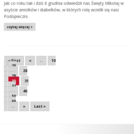
Jak co roku tak i dziś 6 grudnia odwiedził nas Święty Mikołaj w
asyście aniołków i diabełków, w których rolę wcielili się nasi
Podopieczni.
czytaj więcej +
« First
«
...
10
20
...
28
29
30
31
32
...
40
50
60
...
»
Last »