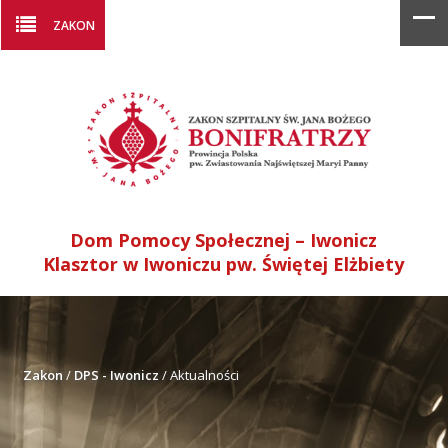
ZAKON
Dom Pomocy Społecznej – Iwonicz
Klasztor w Iwoniczu pw. Świętej Elżbiety
Zakon
/
DPS - Iwonicz
/
Aktualności