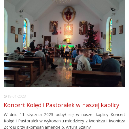
19-01-2023
Koncert Kolęd i Pastorałek w naszej kaplicy
W dniu 11 stycznia 2023 odbył się w naszej kaplicy Koncert
Kolęd i Pastorałek w wykonaniu młodzieży z Iwonicza i Iwonicza
Zdroju przy akompaniamencie p. Artura Szajny.