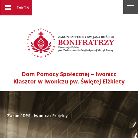
ZAKON
Dom Pomocy Społecznej – Iwonicz
Klasztor w Iwoniczu pw. Świętej Elżbiety
Zakon
/
DPS - Iwonicz
/
Projekty