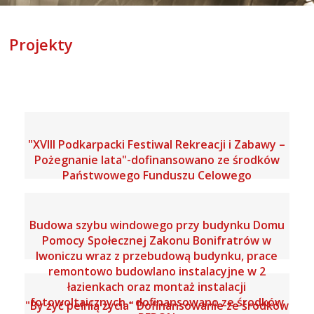
Projekty
"XVIII Podkarpacki Festiwal Rekreacji i Zabawy –
Pożegnanie lata"-dofinansowano ze środków
Państwowego Funduszu Celowego
Budowa szybu windowego przy budynku Domu
Pomocy Społecznej Zakonu Bonifratrów w
Iwoniczu wraz z przebudową budynku, prace
remontowo budowlano instalacyjne w 2
łazienkach oraz montaż instalacji
fotowoltaicznych - dofinansowano ze środków
"By żyć pełnią życia" Dofinansowanie ze środków