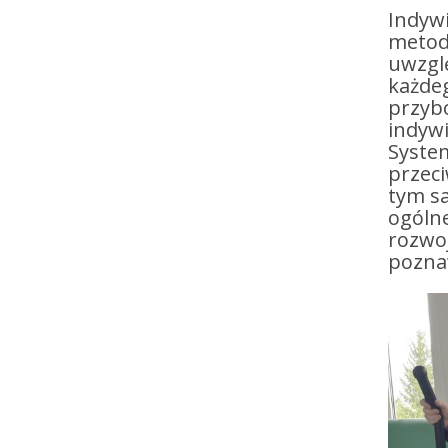
Indywi
metod
uwzglę
każde
przyb
indyw
Syste
przec
tym s
ogóln
rozwo
pozna