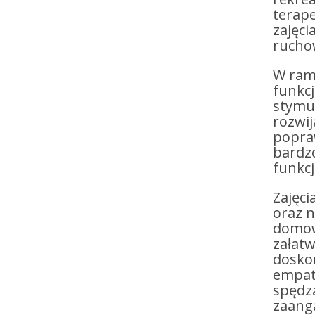
terap
zajęc
ruchow
W ram
funkcj
stymul
rozwij
popra
bardzo
funkc
Zajęci
oraz 
domowe
załatw
doskon
empat
spędza
zaang