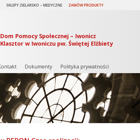
SKLEPY ZIELARSKO – MEDYCZNE
ZAMÓW PRODUKTY
Dom Pomocy Społecznej – Iwonicz
Klasztor w Iwoniczu pw. Świętej Elżbiety
Kontakt
Dokumenty
Polityka prywatności