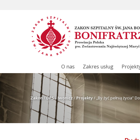
O nas
Zakres usług
Projekt
Zakon
/
DPS - Iwonicz
/
Projekty
/
„By żyć pełnią życia” 