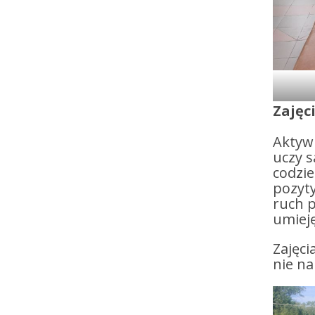
Zajęc
Aktywn
uczy s
codzi
pozyt
ruch p
umieję
Zajęci
nie na