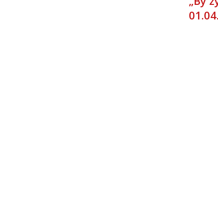
„By ż
01.04