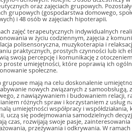
eutycznych oraz zajęciach grupowych. Pozostał
iach grupowych (gospodarstwa domowego, społec
ych) i 48 osób w zajęciach hipoterapii.
ach zajęć terapeutycznych indywidualnych real
onowania w życiu codziennym, zajęcia z komuni
acja polisensoryczna, muzykoterapia i relaksac
aniu praktycznych, prostych czynności lub ich 
wią swoją percepcję i komunikację z otoczenie
 proste umiejętności, które poprawią ich ogól
jonowanie społeczne.
a grupowe mają na celu doskonalenie umiejętn
nabywanie nowych związanych z samoobsługą,
go, z nawiązywaniem i budowaniem relacji, ra
ianiem różnych spraw i korzystaniem z usług na
alą umiejętności współpracy i współdziałania, 
ii, uczą się podejmowania samodzielnych decyz
ją czas, rozwijają swoje pasje, zainteresowania i
ażowania, przeżywania i odkrywania. W ramach