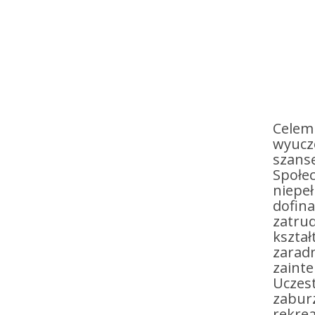
Celem 
wyucz
szans
Społe
niepeł
dofina
zatrud
kszta
zaradn
zainte
Uczest
zaburz
rekrea