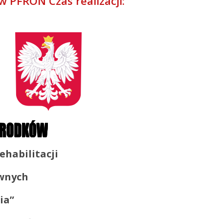
w PFRON Czas realizacji:
habilitacji
wnych
ia”