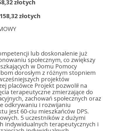
,32 złotych
58,32 złotych
UMOWY
ompetencji lub doskonalenie już
jonowaniu społecznym, co zwiększy
ieszkających w Domu Pomocy
osobom dorosłym z różnym stopniem
 wcześniejszych projektów
j placówce Projekt pozwolił na
jęcia terapeutyczne zmierzające do
cyjnych, zachowań społecznych oraz
że odkrywaniu i rozwijaniu
ektu jest 60-ciu mieszkańców DPS.
powych. 5 uczestników z dużymi
ch indywidualnych terapeutycznych i
 zajęciach indywidualnych