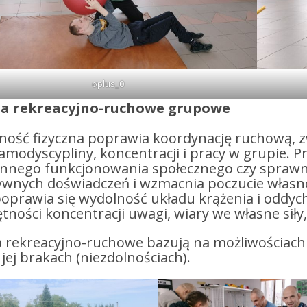
oplus_0
ia rekreacyjno-ruchowe grupowe
ość fizyczna poprawia koordynację ruchową, zwi
amodyscypliny, koncentracji i pracy w grupie. P
ennego funkcjonowania społecznego czy sprawno
ywnych doświadczeń i wzmacnia poczucie własne
oprawia się wydolność układu krążenia i oddych
tności koncentracji uwagi, wiary we własne siły
a rekreacyjno-ruchowe bazują na możliwościach 
 jej brakach (niezdolnościach).