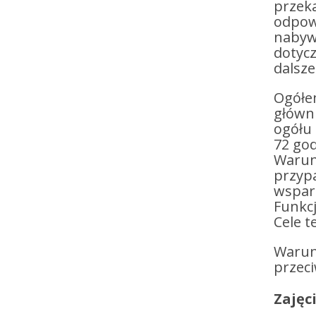
przek
odpowi
nabywa
dotycz
dalsze
Ogółe
główni
ogółu 
72 god
Warunk
przyp
wsparc
Funkcj
Cele 
Warunk
przeci
Zajęc