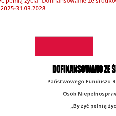
yć pełnią życia” Dofinansowanie ze środkó
.2025-31.03.2028
Państwowego Funduszu Re
Osób Niepełnospra
„By żyć pełnią życ