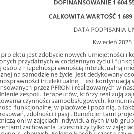
DOFINANSOWANIE 1 604 558
CAŁKOWITA WARTOŚĆ 1 689 1
DATA PODPISANIA 
Kwiecień 2025
projektu jest zdobycie nowych umiejętności i k
onych przydatnych w codziennym życiu i funkc
ę osób z niepełnosprawnością intelektualną m
cznej na samodzielne życie. Jest dedykowany 
nosprawności intelektualnej i jest kontynuacją
nsowanych przez PFRON i realizowanych w nasze
nienie zespołu terapeutów, którzy realizują za
łtowania czynności samoobsługowych, komunika
ości funkcjonalnej w placówce i poza nią, a tak
resowań, zdolności i pasji. Beneficjentami proj
niczą oni w zajęciach indywidualnych i/lub gru
eniami zachowania uczestniczy tylko w zajęcia
cyjno-ruchowych. Kolejne 5 osób uczestniczy w