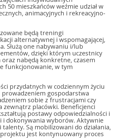
ych 50 mieszkańców weźmie udział w
znych, animacyjnych i rekreacyjno-
izowane będą treningi
kacji alternatywnej i wspomagającej,
ja. Służą one nabywaniu i/lub
elementów, dzięki którym uczestnicy
m oraz nabędą konkretne, czasem
ne funkcjonowanie, w tym
ości przydatnych w codziennym życiu
 z prowadzeniem gospodarstwa
dzeniem sobie z frustracjami czy
 zewnątrz placówki. Beneficjenci
kształtują postawy odpowiedzialności i
ji i dokonywania wyborów. Aktywnie
 talenty. Są mobilizowani do działania,
 projektu jest kontynuowany proces