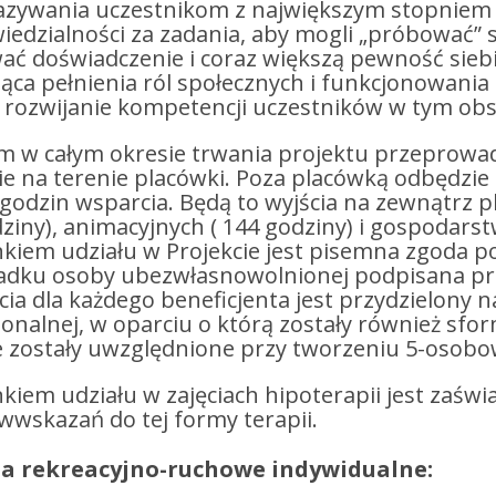
azywania uczestnikom z największym stopniem s
edzialności za zadania, aby mogli „próbować”
ć doświadczenie i coraz większą pewność siebi
ąca pełnienia ról społecznych i funkcjonowania
 rozwijanie kompetencji uczestników w tym obs
m w całym okresie trwania projektu przeprowad
e na terenie placówki. Poza placówką odbędzie s
godzin wsparcia. Będą to wyjścia na zewnątrz p
ziny), animacyjnych ( 144 godziny) i gospodar
iem udziału w Projekcie jest pisemna zgoda po
adku osoby ubezwłasnowolnionej podpisana pr
ia dla każdego beneficjenta jest przydzielony 
onalnej, w oparciu o którą zostały również sfo
te zostały uwzględnione przy tworzeniu 5-osob
iem udziału w zajęciach hipoterapii jest zaświ
wwskazań do tej formy terapii.
ia rekreacyjno-ruchowe indywidualne: