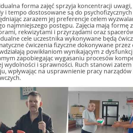
dualna forma zajęć sprzyja koncentracji uwagi, a
y i tempo dostosowane są do psychofizycznych
dniając zarazem jej preferencje celem wyzwalan
go najmniejszego postępu. Zajęcia mają formę
orami, rekwizytami i przyrządami oraz spaceró
idualne cele uczestnika wykonywane będą ćwicz
matyczne ćwiczenia fizyczne dokonywane przez
iwdziałają powikłaniom wynikającym z dysfunkc
amym zapobiegając wygasaniu procesów kompens
ej wydolności i sprawności. Ruch stanowi zate
ju, wpływając na usprawnienie pracy narządów 
wczych.