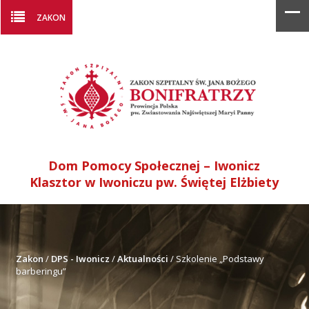
ZAKON
Dom Pomocy Społecznej – Iwonicz
Klasztor w Iwoniczu pw. Świętej Elżbiety
Zakon
/
DPS - Iwonicz
/
Aktualności
/
Szkolenie „Podstawy
barberingu”