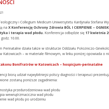
NOŚCI
021
Teologiczny i Collegium Medicum Uniwersytetu Kardynała Stefana W
ją na
X Konferencję Ochrony Zdrowia BÓL I CIERPIENIE – OGNISK
tyka i terapia wad płodu.
Konferencja odbędzie się
17 kwietnia 2
 godz. 10.00.
m Perinatalne działa także w strukturze Oddziału Położniczo-Gineko
w Katowicach – w materiale filmowym, w linku poniżej opowiada o n
 Zakonu Bonifratrów w Katowicach – hospicjum-perinatalne
ncji biorą udział najwybitniejsi polscy diagności i terapeuci prezentu
wione zostaną poniższe zagadnienia:
nostyka przedurodzeniowa wad płodu
pia wewnątrzmaciczna wad płodu
enie wad płodu po urodzeniu