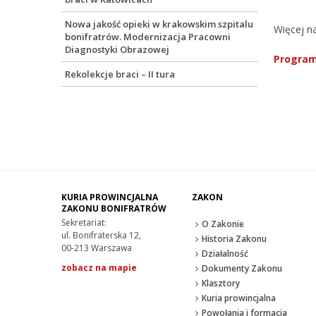
Nowa jakość opieki w krakowskim szpitalu
Więcej na
bonifratrów. Modernizacja Pracowni
Diagnostyki Obrazowej
Program
Rekolekcje braci – II tura
KURIA PROWINCJALNA
ZAKON
ZAKONU BONIFRATRÓW
Sekretariat:
O Zakonie
ul. Bonifraterska 12,
Historia Zakonu
00-213 Warszawa
Działalność
zobacz na mapie
Dokumenty Zakonu
Klasztory
Kuria prowincjalna
Powołania i formacja