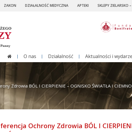
ZAKON
DZIAŁALNOŚĆ MEDYCZNA
APTEKI
SKLEPY ZIELARSKO 
O nas
Działalność
Aktualności i wydarz
chrony Zdrowia BÓL I CIERPIENIE – OGNISKO ŚWIATŁA I CIEMNO
ferencja Ochrony Zdrowia BÓL I CIERPIEN