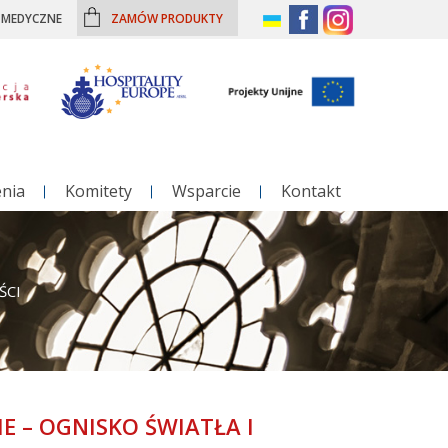
– MEDYCZNE
ZAMÓW PRODUKTY
enia
Komitety
Wsparcie
Kontakt
ŚCI
IE – OGNISKO ŚWIATŁA I