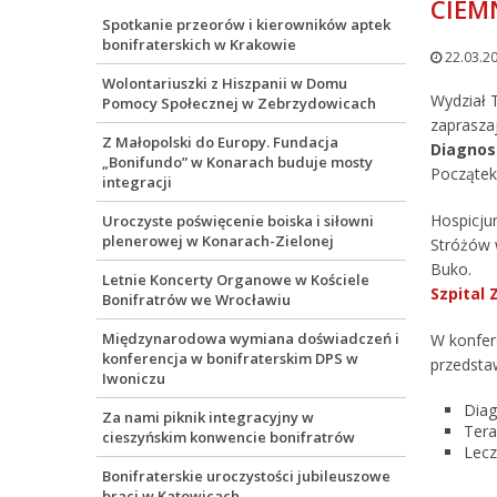
CIEM
Spotkanie przeorów i kierowników aptek
bonifraterskich w Krakowie
22.03.2
Wolontariuszki z Hiszpanii w Domu
Wydział 
Pomocy Społecznej w Zebrzydowicach
zaprasza
Z Małopolski do Europy. Fundacja
Diagnos
„Bonifundo” w Konarach buduje mosty
Początek
integracji
Hospicju
Uroczyste poświęcenie boiska i siłowni
plenerowej w Konarach-Zielonej
Stróżów 
Buko.
Letnie Koncerty Organowe w Kościele
Szpital
Bonifratrów we Wrocławiu
Międzynarodowa wymiana doświadczeń i
W konfere
konferencja w bonifraterskim DPS w
przedsta
Iwoniczu
Diag
Za nami piknik integracyjny w
Tera
cieszyńskim konwencie bonifratrów
Lecz
Bonifraterskie uroczystości jubileuszowe
braci w Katowicach