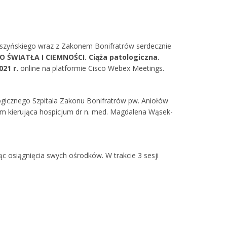
yszyńskiego wraz z Zakonem Bonifratrów serdecznie
O ŚWIATŁA I CIEMNOŚCI. Ciąża patologiczna.
021 r.
online na platformie Cisco Webex Meetings.
logicznego Szpitala Zakonu Bonifratrów pw. Aniołów
im kierująca hospicjum dr n. med. Magdalena Wąsek-
jąc osiągnięcia swych ośrodków. W trakcie 3 sesji