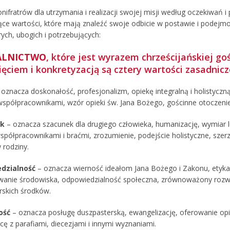
ifratrów dla utrzymania i realizacji swojej misji według oczekiwań i 
ące wartości, które mają znaleźć swoje odbicie w postawie i podejm
rych, ubogich i potrzebujących:
ALNICTWO
, które jest wyrazem chrześcijańskiej go
ięciem i konkretyzacją są cztery wartości zasadnicz
oznacza doskonałość, profesjonalizm, opiekę integralną i holistyczn
 współpracownikami, wzór opieki św. Jana Bożego, gościnne otoczenie
ek
– oznacza szacunek dla drugiego człowieka, humanizację, wymiar l
spółpracownikami i braćmi, zrozumienie, podejście holistyczne, szer
 rodziny.
dzialność
– oznacza wierność ideałom Jana Bożego i Zakonu, etyka (
anie środowiska, odpowiedzialność społeczna, zrównoważony rozwó
rskich środków.
ość
– oznacza posługę duszpasterską, ewangelizację, oferowanie op
ę z parafiami, diecezjami i innymi wyznaniami.