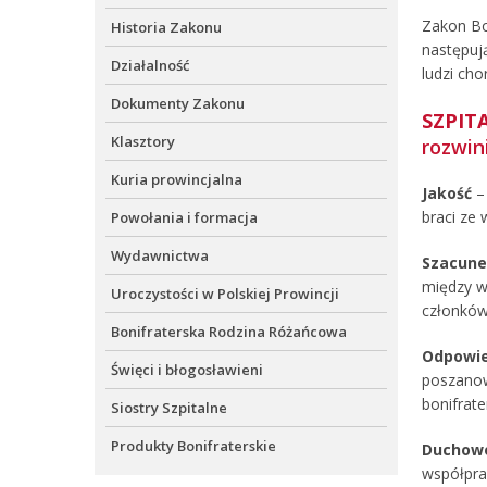
Zakon Bon
Historia Zakonu
następuj
Działalność
ludzi cho
Dokumenty Zakonu
SZPIT
Klasztory
rozwin
Kuria prowincjalna
Jakość
– 
braci ze
Powołania i formacja
Wydawnictwa
Szacun
między w
Uroczystości w Polskiej Prowincji
członków
Bonifraterska Rodzina Różańcowa
Odpowie
Święci i błogosławieni
poszanow
bonifrate
Siostry Szpitalne
Produkty Bonifraterskie
Duchow
współprac