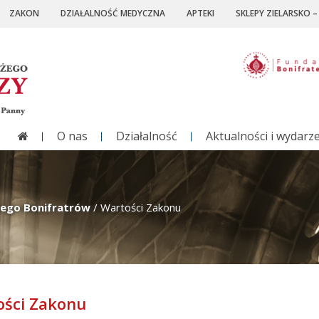
ZAKON
DZIAŁALNOŚĆ MEDYCZNA
APTEKI
SKLEPY ZIELARSKO 
O nas
Działalność
Aktualności i wydarz
nego Bonifratrów
/
Wartości Zakonu
ości Zakonu