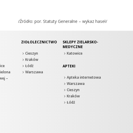
/Źródło: por. Statuty Generalne – wykaz haseł/
ZIOŁOLECZNICTWO
SKLEPY ZIELARSKO-
MEDYCZNE
Cieszyn
Katowice
Kraków
ice
Łódź
APTEKI
ielona
Warszawa
Apteka internetowa
wej –
Warszawa
Cieszyn
Kraków
Łódź