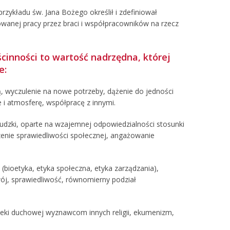
przykładu św. Jana Bożego określił i zdefiniował
owanej pracy przez braci i współpracowników na rzecz
ścinności to wartość nadrzędna, której
e:
ą, wyczulenie na nowe potrzeby, dążenie do jedności
 i atmosferę, współpracę z innymi.
udzki, oparte na wzajemnej odpowiedzialności stosunki
zenie sprawiedliwości społecznej, angażowanie
bioetyka, etyka społeczna, etyka zarządzania),
j, sprawiedliwość, równomierny podział
ieki duchowej wyznawcom innych religii, ekumenizm,