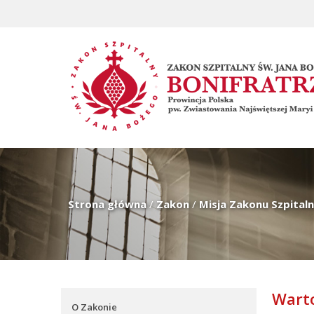
Strona główna
/
Zakon
/
Misja Zakonu Szpital
Wart
O Zakonie