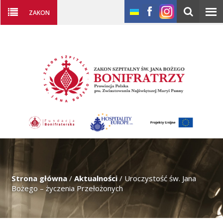
ZAKON
Strona główna
/
Aktualności
/
Uroczystość św. Jana
Bożego – życzenia Przełożonych