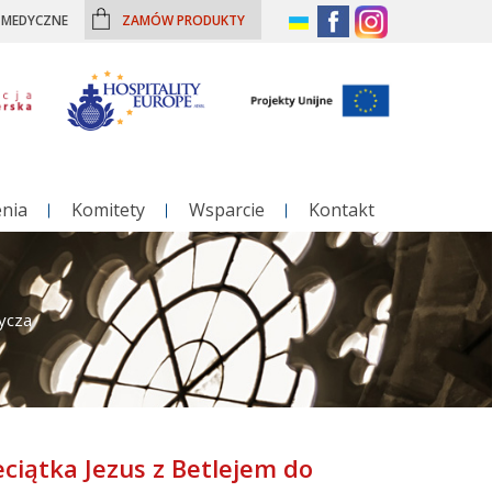
– MEDYCZNE
ZAMÓW PRODUKTY
enia
Komitety
Wsparcie
Kontakt
bycza
eciątka Jezus z Betlejem do