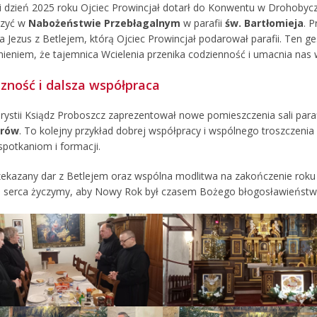
i dzień 2025 roku Ojciec Prowincjał dotarł do Konwentu w Drohobycz
czyć w
Nabożeństwie Przebłagalnym
w parafii
św. Bartłomieja
. 
a Jezus z Betlejem, którą Ojciec Prowincjał podarował parafii. Ten 
ieniem, że tajemnica Wcielenia przenika codzienność i umacnia nas 
zność i dalsza współpraca
rystii Ksiądz Proboszcz zaprezentował nowe pomieszczenia sali paraf
trów
. To kolejny przykład dobrej współpracy i wspólnego troszczenia 
spotkaniom i formacji.
zekazany dar z Betlejem oraz wspólna modlitwa na zakończenie roku 
Z serca życzymy, aby Nowy Rok był czasem Bożego błogosławieństwa,