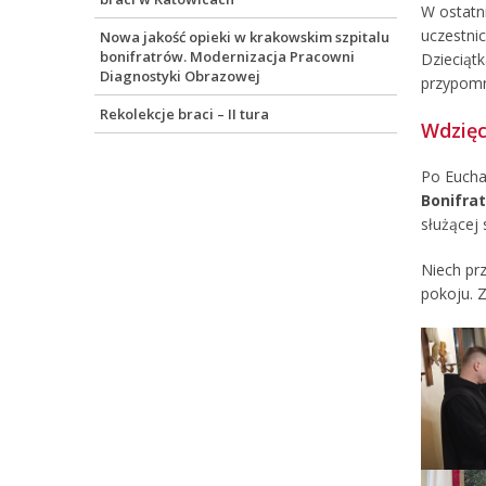
W ostatn
uczestni
Nowa jakość opieki w krakowskim szpitalu
bonifratrów. Modernizacja Pracowni
Dzieciątk
Diagnostyki Obrazowej
przypomn
Rekolekcje braci – II tura
Wdzięc
Po Eucha
Bonifra
służącej 
Niech pr
pokoju. 