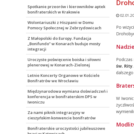
Droh
Spotkanie przeorów i kierowników aptek
bonifraterskich w Krakowie
02.01.2
Wolontariuszki z Hiszpanii w Domu
Po wizyc
Pomocy Społecznej w Zebrzydowicach
Drohobycz
Z Małopolski do Europy. Fundacja
„Bonifundo” w Konarach buduje mosty
Nadzie
integracji
Podczas 
Uroczyste poświęcenie boiska i siłowni
plenerowej w Konarach-Zielonej
św. Rity
dalszego 
Letnie Koncerty Organowe w Kościele
Bonifratrów we Wrocławiu
Brater
Międzynarodowa wymiana doświadczeń i
konferencja w bonifraterskim DPS w
W Iwonic
Iwoniczu
życzliwo
wymienil
Za nami piknik integracyjny w
cieszyńskim konwencie bonifratrów
Modlit
Bonifraterskie uroczystości jubileuszowe
braci w Katowicach