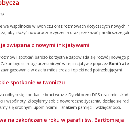
obycza
026
ie we wspólnocie w Iwoniczu oraz rozmowach dotyczących nowych inw
a, aby złożyć noworoczne życzenia oraz przekazać parafii szczególny
ja związana z nowymi inicjatywami
rozmów i spotkań bardzo korzystnie zapowiada się rozwój nowego 
. Zakon będzie mógł uczestniczyć w tej inicjatywie poprzez
Bonifrat
zaangażowania w dzieła miłosierdzia i opieki nad potrzebującymi.
skie spotkanie w Iwoniczu
zu odbyło się spotkanie braci wraz z Dyrektorem DPS oraz mieszka
ści i wspólnoty. Złożyliśmy sobie noworoczne życzenia, dzieląc się r
iśmy się drobnymi upominkami – znakiem pamięci i wdzięczności.
wa na zakończenie roku w parafii św. Bartłomieja