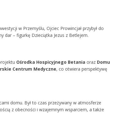
estycji w Przemyślu, Ojciec Prowincjał przybył do
 dar – figurkę Dzieciątka Jezus z Betlejem.
projektu
Ośrodka Hospicyjnego Betania
oraz
Domu
erskie Centrum Medyczne
, co otwiera perspektywę
ńcami domu. Był to czas przeżywany w atmosferze
adością z obecności i wzajemnym wsparciem, a także