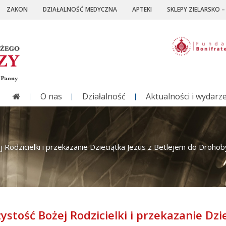
ZAKON
DZIAŁALNOŚĆ MEDYCZNA
APTEKI
SKLEPY ZIELARSKO 
O nas
Działalność
Aktualności i wydarz
 Rodzicielki i przekazanie Dzieciątka Jezus z Betlejem do Droho
ystość Bożej Rodzicielki i przekazanie Dzi