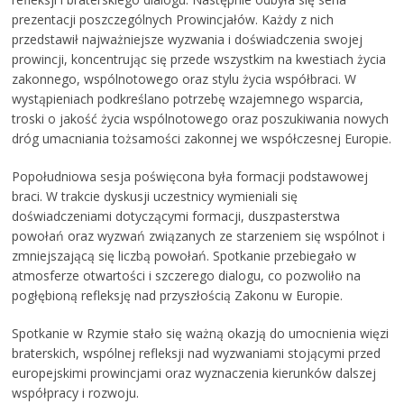
prezentacji poszczególnych Prowincjałów. Każdy z nich
przedstawił najważniejsze wyzwania i doświadczenia swojej
prowincji, koncentrując się przede wszystkim na kwestiach życia
zakonnego, wspólnotowego oraz stylu życia współbraci. W
wystąpieniach podkreślano potrzebę wzajemnego wsparcia,
troski o jakość życia wspólnotowego oraz poszukiwania nowych
dróg umacniania tożsamości zakonnej we współczesnej Europie.
Popołudniowa sesja poświęcona była formacji podstawowej
braci. W trakcie dyskusji uczestnicy wymieniali się
doświadczeniami dotyczącymi formacji, duszpasterstwa
powołań oraz wyzwań związanych ze starzeniem się wspólnot i
zmniejszającą się liczbą powołań. Spotkanie przebiegało w
atmosferze otwartości i szczerego dialogu, co pozwoliło na
pogłębioną refleksję nad przyszłością Zakonu w Europie.
Spotkanie w Rzymie stało się ważną okazją do umocnienia więzi
braterskich, wspólnej refleksji nad wyzwaniami stojącymi przed
europejskimi prowincjami oraz wyznaczenia kierunków dalszej
współpracy i rozwoju.