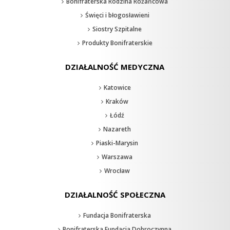
Bonifraterska Rodzina Różańcowa
Święci i błogosławieni
Siostry Szpitalne
Produkty Bonifraterskie
DZIAŁALNOŚĆ MEDYCZNA
Katowice
Kraków
Łódź
Nazareth
Piaski-Marysin
Warszawa
Wrocław
DZIAŁALNOŚĆ SPOŁECZNA
Fundacja Bonifraterska
Bonifraterska Fundacja Dobroczynna