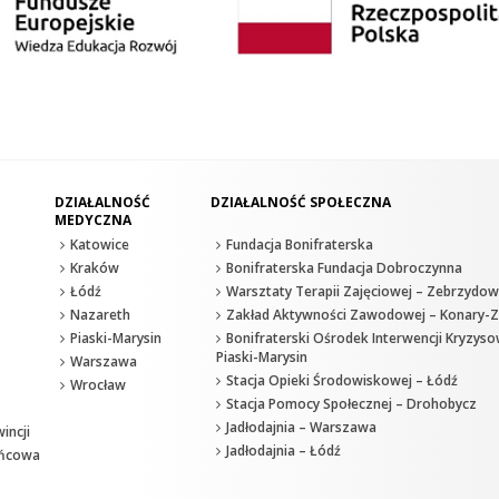
DZIAŁALNOŚĆ
DZIAŁALNOŚĆ SPOŁECZNA
MEDYCZNA
Katowice
Fundacja Bonifraterska
Kraków
Bonifraterska Fundacja Dobroczynna
Łódź
Warsztaty Terapii Zajęciowej – Zebrzydow
Nazareth
Zakład Aktywności Zawodowej – Konary-Z
Piaski-Marysin
Bonifraterski Ośrodek Interwencji Kryzyso
Piaski-Marysin
Warszawa
Stacja Opieki Środowiskowej – Łódź
Wrocław
Stacja Pomocy Społecznej – Drohobycz
Jadłodajnia – Warszawa
incji
Jadłodajnia – Łódź
ańcowa