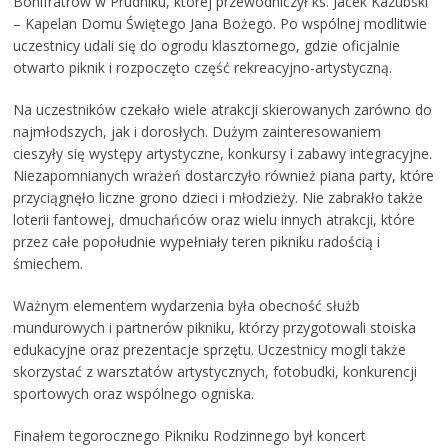
Bonifratrów w Prudniku, której przewodniczył ks. Jacek Kazubski
– Kapelan Domu Świętego Jana Bożego. Po wspólnej modlitwie
uczestnicy udali się do ogrodu klasztornego, gdzie oficjalnie
otwarto piknik i rozpoczęto część rekreacyjno-artystyczną.
Na uczestników czekało wiele atrakcji skierowanych zarówno do
najmłodszych, jak i dorosłych. Dużym zainteresowaniem
cieszyły się występy artystyczne, konkursy i zabawy integracyjne.
Niezapomnianych wrażeń dostarczyło również piana party, które
przyciągnęło liczne grono dzieci i młodzieży. Nie zabrakło także
loterii fantowej, dmuchańców oraz wielu innych atrakcji, które
przez całe popołudnie wypełniały teren pikniku radością i
śmiechem.
Ważnym elementem wydarzenia była obecność służb
mundurowych i partnerów pikniku, którzy przygotowali stoiska
edukacyjne oraz prezentacje sprzętu. Uczestnicy mogli także
skorzystać z warsztatów artystycznych, fotobudki, konkurencji
sportowych oraz wspólnego ogniska.
Finałem tegorocznego Pikniku Rodzinnego był koncert