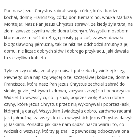
Pan nasz Jezus Chrystus zabrał swoją córkę, którą bardzo
kochał, donnę Franciszkę, córką don Bernardino, wnuka Markiza
Montejar. Nasz Pan Jezus Chrystus sprawił, że kiedy żyła tutaj na
ziemi zawsze czyniła wiele dobra biednym. Wszystkim osobom,
które przez miłość do Boga prosiły ją o coś, zawsze dawała
błogosławioną jałmużną, tak że nikt nie odchodził smutny z jej
domu, nie licząc dobrych słów i dobrego przykładu, jaki dawała
ta szczęśliwa kobieta.
Tyle rzeczy robiła, że aby je opisać potrzeba by wielkiej księgi.
Pewnego dnia napiszę więcej o tej szczęśliwej kobiecie, donnie
Franciszce, którą nasz Pan Jezus Chrystus zechciał zabrać do
siebie, gdzie jest żywa i zdrowa, zażywa szczęścia i odpoczynku.
Widzieli to wszyscy ci, co ją znali, poprzez wolę Bożą i dobre
czyny, które Jezus Chrystus przez nią wykonywał i poprzez łaski,
którymi ją darzył. Wszystkim świadczyła dobro, zarówno radami
jak i jałmużną, za wszystko i za wszystkich Jezus Chrystus darzył
ją łaskami. Ponadto jak każe nam sądzić nasza wiara i to, co
widzieli ci wszyscy, którzy ją znali, z pewnością odpoczywa ona