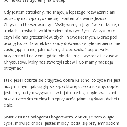
ponieważ zasługujemy na więcej.
Gdy jestem stroskany, nie znajduję lepszego rozwiązania ani
pociechy nad wpatrywanie się i kontemp1owanie Jezusa
Chrystusa Ukrzyżowanego. Myślę wtedy o Jego świętej Męce, o
trudach i troskach, za które cierpiał w tym życiu. Wszystko to
czynił dla nas grzeszników, złych i niewdzięcznych. Biorąc pod
uwagę to, że Baranek bez skazy doświadczył tyle cierpienia, nie
zasługując na nie, jak możemy chcieć szukać odpoczynku i
przyjemności na ziemi, gdzie tyle zła i męki wyrządzili Jezusowi
Chrystusowi, który nas stworzył i zbawił. Co mamy nadzieję
otrzymać?
I tak, jeżeli dobrze się przyjrzeć, dobra Księżno, to życie nie jest
niczym innym, jak ciągłą walką, w której uczestniczymy, dopóki
jesteśmy na tym wygnaniu i w tej dolinie łez, ciągle zwalczani
przez trzech śmiertelnych nieprzyjaciół, jakimi są świat, diabeł i
ciało.
Świat kusi nas nałogami i bogactwem, obiecując nam długie
życie, mówiąc: chodź, jesteś młody, oddaj się przyjemnościom,