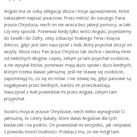
Angulo ma ze sobą obligację zboża i moje upoważnienie, które
nakazałem napisać pisarzowi. Przez miłość do naszego Pana
Jezusa Chrystusa, niech on nie wraca bez jakiejś pomocy, w taki
czy inny sposób. Ponieważ kiedy tylko wróci Angulo, pojedziemy
do Sewilli i do Zafry, żeby zobaczyć hrabiego Feria i księcia
d’Arcos, gdyż jest tam nauczyciel z Avili, który pojechał złożyć im
wizytę. Może nasz Pan Jezus Chrystus tak zechce i zwolnią mnie
od niektórych długów. Lepiej, żebym ja tam pojechał osobiście,
a nie wysyłał listów, ponieważ mają dużo spraw i dużo biednych,
którym trzeba dawać jałmużnę. Jeśli nie stawię się osobiście,
zapominają to, co się im mówi. I nie dziwię się, gdyż panowie są
nagabywani przez biednych, bardzo im przeszkadzają.
Nauczyciel z Avili powiedział mi przez Angula, żebym tam
przyjechał.
Siostro moja w Jezusie Chrystusie, niech niebo wynagrodzi Ci
jałmużnę, te cztery dukaty, które dałaś Angulowi dla tych
biedaczek i na podróż. On powiedział mi wszystko, jak cierpiałaś
z powodu moich trudności. Przebacz mu, że nie mógł tam