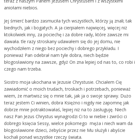
teraz z naszym Panem Jezusem Chrystusem i z wszystkimi
aniołami niebios.
Jej śmierć bardzo zasmuciła tych wszystkich, którzy ją znali; tak
biednych, jak i bogatych. A ja cierpiałem najwięcej, więcej niż
ktokolwiek inny, za pociechę i za dobre rady, które zawsze mi
dawała. tle razy stroskany udawałem się do jej domu, nie
wychodziłem z niego bez pociechy i dobrego przykładu. I
ponieważ Pan odebrał nam tyle dobra, niech będzie
błogosławiony na zawsze, gdyż On zna lepiej od nas to, co robi i
czego nam trzeba.
Siostro moja ukochana w Jezusie Chrystusie. Chciałem Cię
zawiadomić o moich trudach, troskach i potrzebach, ponieważ
wiem, że martwisz się o mnie tak, jak ja o swoje sprawy. Dużo
teraz jestem Ci winien, dobra Księżno i nigdy nie zapomnę jak
dobrze mnie potraktowałaś, lepiej niż na to zasługuję. Niech
nasz Pan Jezus Chrystus wynagrodzi Ci to w niebie i zwróci ci
dobrego księcia Sessy, wielce pokornego męża i niech wam da
błogosławione dzieci, żebyście przez nie Mu służyli i abyście
kochali ponad wszystkie rzeczy świata.