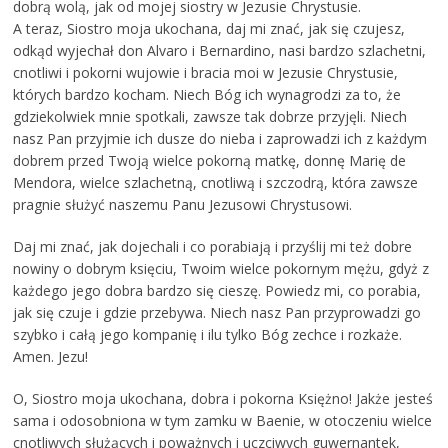
dobrą wolą, jak od mojej siostry w Jezusie Chrystusie.
A teraz, Siostro moja ukochana, daj mi znać, jak się czujesz,
odkąd wyjechał don Alvaro i Bernardino, nasi bardzo szlachetni,
cnotliwi i pokorni wujowie i bracia moi w Jezusie Chrystusie,
których bardzo kocham. Niech Bóg ich wynagrodzi za to, że
gdziekolwiek mnie spotkali, zawsze tak dobrze przyjęli. Niech
nasz Pan przyjmie ich dusze do nieba i zaprowadzi ich z każdym
dobrem przed Twoją wielce pokorną matkę, donnę Marię de
Mendora, wielce szlachetną, cnotliwą i szczodrą, która zawsze
pragnie służyć naszemu Panu Jezusowi Chrystusowi.
Daj mi znać, jak dojechali i co porabiają i przyślij mi też dobre
nowiny o dobrym księciu, Twoim wielce pokornym mężu, gdyż z
każdego jego dobra bardzo się cieszę. Powiedz mi, co porabia,
jak się czuje i gdzie przebywa. Niech nasz Pan przyprowadzi go
szybko i całą jego kompanię i ilu tylko Bóg zechce i rozkaże.
Amen. Jezu!
O, Siostro moja ukochana, dobra i pokorna Księżno! Jakże jesteś
sama i odosobniona w tym zamku w Baenie, w otoczeniu wielce
cnotliwych służących i poważnych i uczciwych guwernantek,