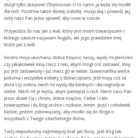
służył tylko Jezusowi Chrystusowi. O to samo ja będę się modlił
dla nich. Pozdrów także donnę Izabellę, muzyczkę i powiedz jej,
żeby nasz Pan Jezus sprawił, aby rosła w cnocie.
Przyjeżdża do nas Jan z Avili, który jest moim towarzyszem i
którego zawsze nazywam Angulo, ale jego prawdziwe imię
brzmi Jan z Avili.
Siostro moja ukochana, dobra Księżno Sessy, wyślij mi pierścień
czy jakąkolwiek inną rzecz z ręki, abym mógł coś zastawić. Inny
już jest zastawiony i już masz go w niebie. Guwernantka wielce
pokorna i wszystkie kobiety z dziewczętami, jeśli mają coś za
złota czy srebra, niech mi wyślą dla biednych i dla nagrody w
niebie. Niech mi je wyślą, abym pamiętał o nich. Niech nasz Pan
Jezus zbawi Cię i chroni, dobra Księżno, Ciebie i całe
towarzystwo i ilu Bóg zechce i rozkaże. Amen. Jezu! I cokolwiek
będzie, jestem zobowiązany, aby modlić się do Boga o
wszystkich z Twego szlachetnego domu.
Twój nieposłuszny najmniejszy brat Jan Boży, jeśli Bóg tak