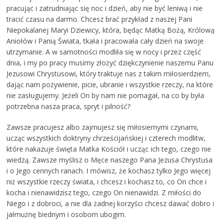
pracując i zatrudniając się noc i dzień, aby nie być leniwą i nie
tracić czasu na darmo. Chcesz brać przykład z naszej Pani
Niepokalanej Maryi Dziewicy, która, będąc Matką Bożą, Królową
Aniołów i Panią Świata, tkała i pracowała cały dzień na swoje
utrzymanie. A w samotności modliła się w nocy i przez część
dnia, i my po pracy musimy złożyć dziękczynienie naszemu Panu
Jezusowi Chrystusowi, który traktuje nas z takim miłosierdziem,
dając nam pożywienie, picie, ubranie i wszystkie rzeczy, na które
nie zasługujemy. Jeżeli On by nam nie pomagał, na co by była
potrzebna nasza praca, spryt i pilność?
Zawsze pracujesz albo zajmujesz się miłosiernymi czynami,
ucząc wszystkich doktryny chrześcijańskiej i czterech modlitw,
które nakazuje święta Matka Kościół i ucząc ich tego, czego nie
wiedzą. Zawsze myślisz o Męce naszego Pana Jezusa Chrystusa
i o Jego cennych ranach. I mówisz, że kochasz tylko Jego więcej
niż wszystkie rzeczy świata, i chcesz i kochasz to, co On chce i
kocha i nienawidzisz tego, czego On nienawidzi. Z miłości do
Niego i z dobroci, a nie dla żadnej korzyści chcesz dawać dobro i
jałmużnę biednym i osobom ubogim.