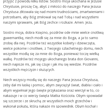
przyjść z powodu kilku listów. Siostro moja ukochana w Jezusie
Chrystusie, proszę Cię, abyś z miłości do naszego Pana Jezusa
Chrystusa zlitowała się nad moimi trudnościami, zmartwieniami i
potrzebami, aby Bóg zmiłował się nad Tobą i nad wszystkimi
naszymi sprawami, jak Bóg zechce i rozkaże. Amen. Jezu.
Siostro moja, dobra Księżno, pozdrów ode mnie wielce cnotliwą
guwernantkę, niech modli się za mnie do Boga, a ja to samo
zrobię dla niej. Pozdrów też wszystkie kobiety i dziewczęta,
wielce pokorne i cnotliwe, z Twojego szlachetnego domu, niech
wszystkie modlą się za mnie do Boga, ponieważ toczę wielką
walkę. Pozdrów też mojego ukochanego brata don Giovanni,
niech napisze mi, jak się czuje i jak mu się wiedzie. Pozdrów
wszystkich mężczyzn i służących.
Niech wszyscy modlą się do naszego Pana Jezusa Chrystusa,
żeby dał mi łaskę i pomoc, abym zwyciężył świat, diabła i ciało i
abym wypełniał Jego święte przykazania oraz wierzył w to, co
nakazuje i w co wierzy święta Matka Kościoła. Obym spowiadał
się szczerze i ze skruchą ze wszystkich moich grzechów i
wykonał pokutę, którą nakaże mi spowiednik. Obym kochał i