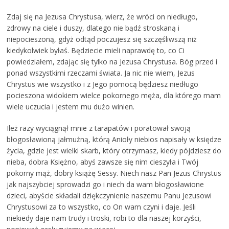
Zdaj się na Jezusa Chrystusa, wierz, że wróci on niedługo,
zdrowy na ciele i duszy, dlatego nie bądź stroskaną i
niepocieszoną, gdyż odtąd poczujesz się szczęśliwszą niż
kiedykolwiek byłaś. Będziecie mieli naprawdę to, co Ci
powiedziałem, zdając się tylko na Jezusa Chrystusa. Bóg przed i
ponad wszystkimi rzeczami świata. Ja nic nie wiem, Jezus
Chrystus wie wszystko i z Jego pomocą będziesz niedługo
pocieszona widokiem wielce pokornego męża, dla którego mam
wiele uczucia i jestem mu dużo winien.
Ileż razy wyciągnął mnie z tarapatów i poratował swoją
błogosławioną jałmużną, którą Anioły niebios napisały w księdze
życia, gdzie jest wielki skarb, który otrzymasz, kiedy pójdziesz do
nieba, dobra Księżno, abyś zawsze się nim cieszyła i Twój
pokorny mąż, dobry książę Sessy. Niech nasz Pan Jezus Chrystus
jak najszybciej sprowadzi go i niech da wam błogosławione
dzieci, abyście składali dziękczynienie naszemu Panu Jezusowi
Chrystusowi za to wszystko, co On wam czyni i daje. Jeśli
niekiedy daje nam trudy i troski, robi to dla naszej korzyści,