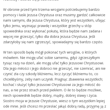
W obronie przed tymi trzema wrogami potrzebujemy bardzo
pomocy i łaski Jezusa Chrystusa oraz musimy gardzić całkowicie
nami samymi, dla Jezusa Chrystusa, który jest wszystkim, ufając
tylko Jemu, wyznając prawdę i wszystkie grzechy u stóp
spowiednika oraz wykonać pokutę, która będzie nam zadana i
więcej nie grzeszyć, tylko dla dobra Jezusa Chrystusa. Jeśli
zdarzyłoby się nam zgrzeszyć, spowiadajmy się bardzo często.
W ten sposób będę mógł pokonać tych wrogów, o których
mówiłem. Nie mogę ufać sobie samemu, gdyż zgrzeszyłbym
tysiąc razy na dzień, ale mogę ufać tylko Jezusowi Chrystusowi.
Dla Jego miłości i Jego dobroci nie grzeszyć, nie szemrać, ani nie
czynić zła czy szkody bliźniemu, lecz życzyć bliźniemu to, co
chcielibyśmy, żeby nam uczynili. Pragnąc zbawienia wszystkich;
kochać i służyć tylko Jezusowi Chrystusowi za Jego miłość do
nas, a nie przez strach przed piekłem. O ile to będzie możliwe,
niech spowiednik będzie dobry, mądry, dobrej sławy i życia.
Siostro moja w Jezusie Chrystusie, wiesz o tym wszystkim lepiej
ode mnie. Jeśli chcesz mi przesłać jakąś dobrą radą, przyjmę ją z