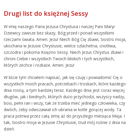
Drugi list do księżnej Sessy
W imię naszego Pana Jezusa Chrystusa i naszej Pani Maryi
Dziewicy zawsze bez skazy, Bóg przed i ponad wszystkimi
rzeczami świata. Amen. Jezu! Niech Bóg Cię zbawi, Siostro moja,
ukochana w Jezusie Chrystusie, wielce szlachetna, cnotliwa,
szczodra i pokorna Księżno Sessy. Niech Jezus Chrystus zbawi i
chroni Ciebie i wszystkich Twoich bliskich i tych wszystkich,
których zechce i rozkaże. Amen. Jezu!
W liście tym chciałem napisać, jak się czuję i powiadomić Cię o
wszystkich moich pracach, potrzebach i troskach, które każdego
dnia rosną, a tym bardziej teraz. Każdego dnia jest coraz więcej
długów, jak i biednych, których dużo przychodzi, wszyscy nadzy,
bosi, pełni ran i wszy, tak że trzeba mieć jednego człowieka, czy
dwóch, żeby odwszawiał ich ubrania w kotle gorącej wody. Ta
praca potrwa przez całą zimę aż do przyszłego miesiąca Maja. I
tak, Siostro moja w Jezusie Chrystusie, trud mój rośnie z dnia na
dzień.