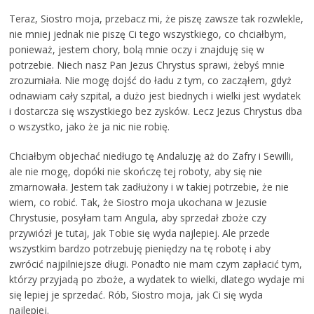
Teraz, Siostro moja, przebacz mi, że piszę zawsze tak rozwlekle,
nie mniej jednak nie piszę Ci tego wszystkiego, co chciałbym,
ponieważ, jestem chory, bolą mnie oczy i znajduję się w
potrzebie. Niech nasz Pan Jezus Chrystus sprawi, żebyś mnie
zrozumiała. Nie mogę dojść do ładu z tym, co zacząłem, gdyż
odnawiam cały szpital, a dużo jest biednych i wielki jest wydatek
i dostarcza się wszystkiego bez zysków. Lecz Jezus Chrystus dba
o wszystko, jako że ja nic nie robię.
Chciałbym objechać niedługo tę Andaluzję aż do Zafry i Sewilli,
ale nie mogę, dopóki nie skończę tej roboty, aby się nie
zmarnowała. Jestem tak zadłużony i w takiej potrzebie, że nie
wiem, co robić. Tak, że Siostro moja ukochana w Jezusie
Chrystusie, posyłam tam Angula, aby sprzedał zboże czy
przywiózł je tutaj, jak Tobie się wyda najlepiej. Ale przede
wszystkim bardzo potrzebuję pieniędzy na tę robotę i aby
zwrócić najpilniejsze długi. Ponadto nie mam czym zapłacić tym,
którzy przyjadą po zboże, a wydatek to wielki, dlatego wydaje mi
się lepiej je sprzedać. Rób, Siostro moja, jak Ci się wyda
najlepiej.