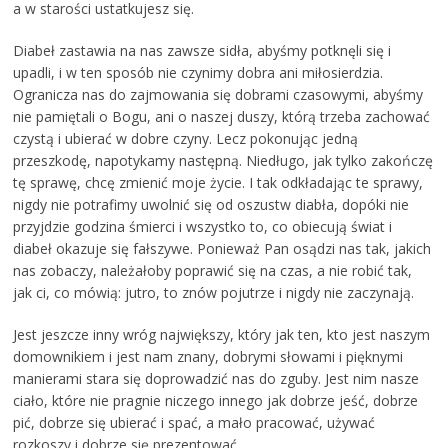
a w starości ustatkujesz się.
Diabeł zastawia na nas zawsze sidła, abyśmy potknęli się i
upadli, i w ten sposób nie czynimy dobra ani miłosierdzia.
Ogranicza nas do zajmowania się dobrami czasowymi, abyśmy
nie pamiętali o Bogu, ani o naszej duszy, którą trzeba zachować
czystą i ubierać w dobre czyny. Lecz pokonując jedną
przeszkodę, napotykamy następną. Niedługo, jak tylko zakończę
tę sprawę, chcę zmienić moje życie. I tak odkładając te sprawy,
nigdy nie potrafimy uwolnić się od oszustw diabła, dopóki nie
przyjdzie godzina śmierci i wszystko to, co obiecują świat i
diabeł okazuje się fałszywe. Ponieważ Pan osądzi nas tak, jakich
nas zobaczy, należałoby poprawić się na czas, a nie robić tak,
jak ci, co mówią: jutro, to znów pojutrze i nigdy nie zaczynają.
Jest jeszcze inny wróg największy, który jak ten, kto jest naszym
domownikiem i jest nam znany, dobrymi słowami i pięknymi
manierami stara się doprowadzić nas do zguby. Jest nim nasze
ciało, które nie pragnie niczego innego jak dobrze jeść, dobrze
pić, dobrze się ubierać i spać, a mało pracować, używać
rozkoszy i dobrze się prezentować.