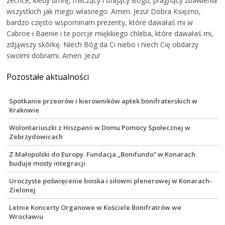
zechce, kiedy umrę, milczący i ufający Bogu, pragnący zbawienia
wszystkich jak mego własnego. Amen. Jezu! Dobra Księżno,
bardzo często wspominam prezenty, które dawałaś mi w
Cabroe i Baenie i te porcje miękkiego chleba, które dawałaś mi,
zdjąwszy skórkę. Niech Bóg da Ci niebo i niech Cię obdarzy
swoimi dobrami. Amen. Jezu!
Pozostałe aktualności
Spotkanie przeorów i kierowników aptek bonifraterskich w
Krakowie
Wolontariuszki z Hiszpanii w Domu Pomocy Społecznej w
Zebrzydowicach
Z Małopolski do Europy. Fundacja „Bonifundo” w Konarach
buduje mosty integracji
Uroczyste poświęcenie boiska i siłowni plenerowej w Konarach-
Zielonej
Letnie Koncerty Organowe w Kościele Bonifratrów we
Wrocławiu