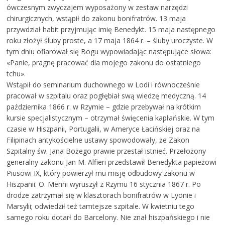
ówczesnym zwyczajem wyposażony w zestaw narzędzi
chirurgicznych, wstąpił do zakonu bonifratrów. 13 maja
przywdział habit przyjmując imię Benedykt. 15 maja następnego
roku złożył śluby proste, a 17 maja 1864 r. – śluby uroczyste. W
tym dniu ofiarował się Bogu wypowiadając następujące słowa:
«Panie, pragnę pracować dla mojego zakonu do ostatniego
tchu».
Wstąpił do seminarium duchownego w Lodi i równocześnie
pracował w szpitalu oraz pogłębiał swą wiedzę medyczną. 14
października 1866 r. w Rzymie – gdzie przebywał na krótkim
kursie specjalistycznym – otrzymał święcenia kapłańskie. W tym
czasie w Hiszpanii, Portugalii, w Ameryce Łacińskiej oraz na
Filipinach antykościelne ustawy spowodowały, że Zakon
Szpitalny św. Jana Bożego prawie przestał istnieć. Przełożony
generalny zakonu Jan M. Alfieri przedstawił Benedykta papieżowi
Piusowi IX, który powierzył mu misję odbudowy zakonu w
Hiszpanii. O. Menni wyruszył z Rzymu 16 stycznia 1867 r. Po
drodze zatrzymał się w klasztorach bonifratrów w Lyonie i
Marsylii; odwiedził też tamtejsze szpitale. W kwietniu tego
samego roku dotarł do Barcelony. Nie znał hiszpańskiego i nie