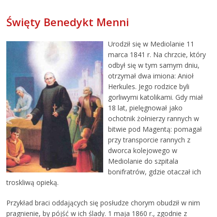
Święty Benedykt Menni
Urodził się w Mediolanie 11
marca 1841 r. Na chrzcie, który
odbył się w tym samym dniu,
otrzymał dwa imiona: Anioł
Herkules. Jego rodzice byli
gorliwymi katolikami. Gdy miał
18 lat, pielęgnował jako
ochotnik żołnierzy rannych w
bitwie pod Magentą: pomagał
przy transporcie rannych z
dworca kolejowego w
Mediolanie do szpitala
bonifratrów, gdzie otaczał ich
troskliwą opieką.
Przykład braci oddających się posłudze chorym obudził w nim
pragnienie, by pójść w ich ślady. 1 maja 1860 r., zgodnie z