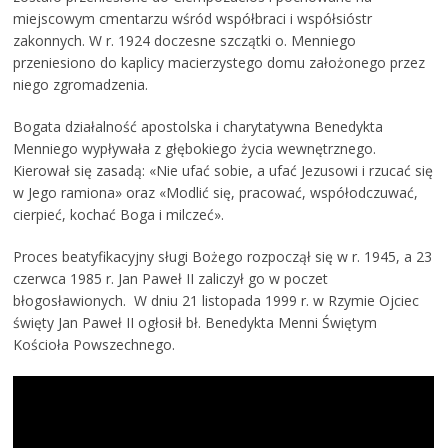
miejscowym cmentarzu wśród współbraci i współsióstr
zakonnych. W r. 1924 doczesne szczątki o. Menniego
przeniesiono do kaplicy macierzystego domu założonego przez
niego zgromadzenia.
Bogata działalność apostolska i charytatywna Benedykta
Menniego wypływała z głębokiego życia wewnętrznego.
Kierował się zasadą: «Nie ufać sobie, a ufać Jezusowi i rzucać się
w Jego ramiona» oraz «Modlić się, pracować, współodczuwać,
cierpieć, kochać Boga i milczeć».
Proces beatyfikacyjny sługi Bożego rozpoczął się w r. 1945, a 23
czerwca 1985 r. Jan Paweł II zaliczył go w poczet
błogosławionych. W dniu 21 listopada 1999 r. w Rzymie Ojciec
święty Jan Paweł II ogłosił bł. Benedykta Menni Świętym
Kościoła Powszechnego.