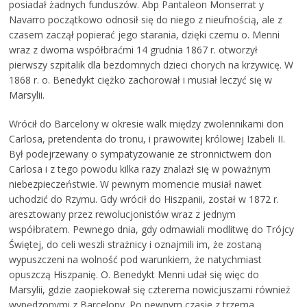
posiadał żadnych funduszów. Abp Pantaleon Monserrat y
Navarro początkowo odnosił się do niego z nieufnością, ale z
czasem zaczął popierać jego starania, dzięki czemu o. Menni
wraz z dwoma współbraćmi 14 grudnia 1867 r. otworzył
pierwszy szpitalik dla bezdomnych dzieci chorych na krzywicę. W
1868 r. o. Benedykt ciężko zachorował i musiał leczyć się w
Marsylii.
Wrócił do Barcelony w okresie walk między zwolennikami don
Carlosa, pretendenta do tronu, i prawowitej królowej Izabeli II.
Był podejrzewany o sympatyzowanie ze stronnictwem don
Carlosa i z tego powodu kilka razy znalazł się w poważnym
niebezpieczeństwie. W pewnym momencie musiał nawet
uchodzić do Rzymu. Gdy wrócił do Hiszpanii, został w 1872 r.
aresztowany przez rewolucjonistów wraz z jednym
współbratem. Pewnego dnia, gdy odmawiali modlitwę do Trójcy
Świętej, do celi weszli strażnicy i oznajmili im, że zostaną
wypuszczeni na wolność pod warunkiem, że natychmiast
opuszczą Hiszpanię. O. Benedykt Menni udał się więc do
Marsylii, gdzie zaopiekował się czterema nowicjuszami również
wypędzonymi z Barcelony. Po pewnym czasie z trzema