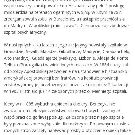
współtowarzyszami powrócił do Hiszpanii, aby pełnić posługę
miłosierdzia na terenach ogarniętych wojną. W lutym 1876 r.
zreorganizował szpital w Barcelonie, a następnie przeniósł się
do Madrytu. W pobliskiej miejscowości Ciempozuelos zbudował
szpital psychiatryczny.
W następnych kilku latach z jego inicjatywy powstały szpitale w
Granadzie, Sewilli, Maladze, Gibraltarze, Madrycie, Carabanchelu,
Alto (Madryt), Guadalajarze (Meksyk), Lizbonie, Aldeja de Ponte,
Telhalu (Portugalia) i w wielu innych miastach. W 1884 r. uzyskał
od Stolicy Apostolskiej zezwolenie na ustanowienie hiszpańsko-
amerykańskiej prowincji bonifratrów. Na kapitule prowincji
został wybrany jej przełożonym i pozostał nim przez 5 kadencji.
W 1903 r. istniało już 14 założonych przez o. Menniego szpitali.
Kiedy w r. 1885 wybuchła epidemia cholery, Benedykt nie
zważając na niebezpieczeństwo ratował chorych i zachęcał
współbraci do gorliwej posługi. Założone przez niego szpitale
były przeznaczone wyłącznie dla mężczyzn. Po pewnym czasie z
różnych stron zaczęły napływać prośby o otoczenie opieką także