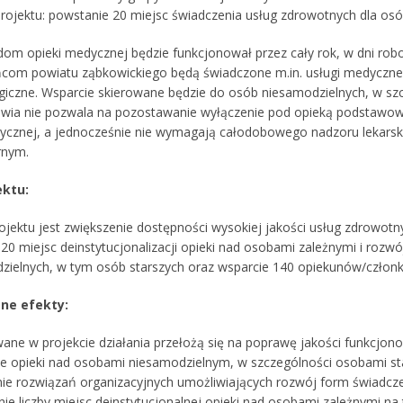
projektu: powstanie 20 miejsc świadczenia usług zdrowotnych dla osó
dom opieki medycznej będzie funkcjonował przez cały rok, w dni ro
com powiatu ząbkowickiego będą świadczone m.in. usługi medyczne, t
giczne. Wsparcie skierowane będzie do osób niesamodzielnych, w szc
owia nie pozwala na pozostawanie wyłączenie pod opieką podstawowej
stycznej, a jednocześnie nie wymagają całodobowego nadzoru lekarski
rnym.
ektu:
ojektu jest zwiększenie dostępności wysokiej jakości usług zdrowo
 20 miejsc deinstytucjonalizacji opieki nad osobami zależnymi i roz
zielnych, w tym osób starszych oraz wsparcie 140 opiekunów/czło
ne efekty:
ane w projekcie działania przełożą się na poprawę jakości funkcjo
ie opieki nad osobami niesamodzielnym, w szczególności osobami s
nie rozwiązań organizacyjnych umożliwiających rozwój form świadcz
ie liczby miejsc deinstytucjonalnej opieki nad osobami zależnymi na 