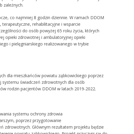
b zależnych.
bocze, co najmniej 8 godzin dziennie. W ramach DDOM
erapeutyczne, rehabilitacyjne i wsparcie
zególności do osób powyżej 65 roku życia, których
 opieki zdrowotnej i ambulatoryjnej opieki
ego i pielęgniarskiego realizowanego w trybie
tnych dla mieszkańców powiatu ząbkowickiego poprzez
wój systemu świadczeń zdrowotnych dla osób
nków rodzin pacjentów DDOM w latach 2019-2022.
nowania systemu ochrony zdrowia
tarszym, poprzez przygotowanie
eń zdrowotnych. Głównym rezultatem projektu będzie
terenie powiatu ząbkowickiego. Projekt przyczyni się do