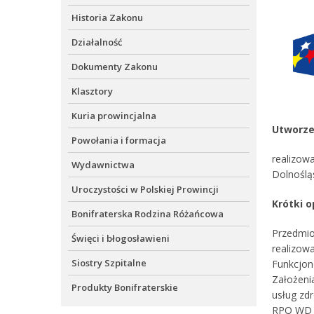
Historia Zakonu
Działalność
Dokumenty Zakonu
Klasztory
Kuria prowincjalna
Utworze
Powołania i formacja
realizow
Wydawnictwa
Dolnoślą
Uroczystości w Polskiej Prowincji
Krótki o
Bonifraterska Rodzina Różańcowa
Przedmio
Święci i błogosławieni
realizow
Siostry Szpitalne
Funkcjon
Założeni
Produkty Bonifraterskie
usług zd
RPO WD 2