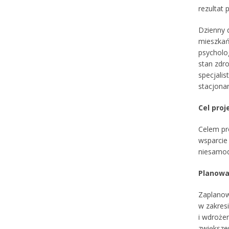
rezultat 
Dzienny 
mieszkań
psycholo
stan zdr
specjali
stacjona
Cel proj
Celem pr
wsparcie
niesamod
Planowa
Zaplanow
w zakres
i wdroże
zwiększen