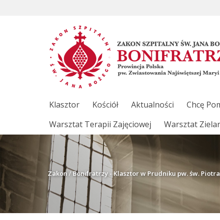
Klasztor
Kościół
Aktualności
Chcę Po
Warsztat Terapii Zajęciowej
Warsztat Ziela
Zakon
/
Bonifratrzy - Klasztor w Prudniku pw. św. Piotra