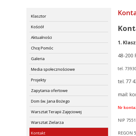
Kont
Klasztor
Kont
Kościół
Aktualności
1. Klas
Chcę Pomóc
48-200 
Galeria
tel. 739
Media społecznościowe
Projekty
tel. 77 
Zapytania ofertowe
mail: k
Dom św. Jana Bożego
Nr konta
Warsztat Terapii Zajęciowej
NIP 755
Warsztat Zielarza
REGON 5
Kontakt