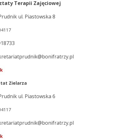
ztaty Terapii Zajęciowej
Prudnik ul. Piastowska 8
304117
8918733
ekretariatprudnik@bonifratrzy.pl
ok
tat Zielarza
Prudnik ul. Piastowska 6
304117
ekretariatprudnik@bonifratrzy.pl
ok