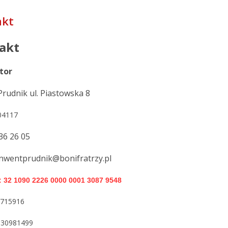
akt
akt
ztor
Prudnik ul. Piastowska 8
304117
436 26 05
onwentprudnik@bonifratrzy.pl
: 32 1090 2226 0000 0001 3087 9548
1715916
30981499