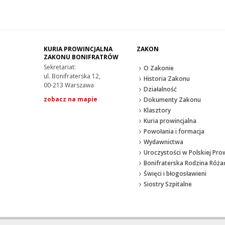
KURIA PROWINCJALNA
ZAKON
ZAKONU BONIFRATRÓW
Sekretariat:
O Zakonie
ul. Bonifraterska 12,
Historia Zakonu
00-213 Warszawa
Działalność
zobacz na mapie
Dokumenty Zakonu
Klasztory
Kuria prowincjalna
Powołania i formacja
Wydawnictwa
Uroczystości w Polskiej Prow
Bonifraterska Rodzina Róż
Święci i błogosławieni
Siostry Szpitalne