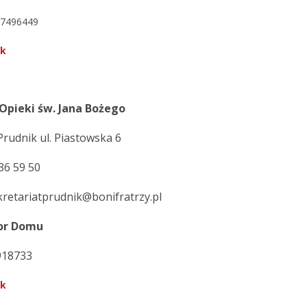
7496449
ok
Opieki św. Jana Bożego
Prudnik ul. Piastowska 6
436 59 50
ekretariatprudnik@bonifratrzy.pl
or Domu
8918733
ok