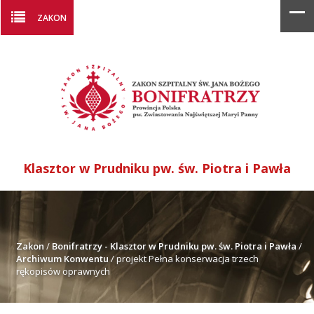
ZAKON
Klasztor w Prudniku pw. św. Piotra i Pawła
Zakon
/
Bonifratrzy - Klasztor w Prudniku pw. św. Piotra i Pawła
/
Archiwum Konwentu
/
projekt Pełna konserwacja trzech
rękopisów oprawnych