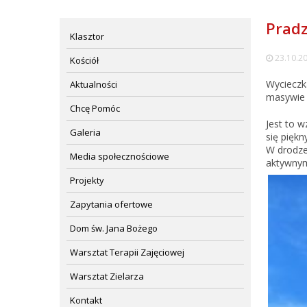
Pradz
Klasztor
23.10.2
Kościół
Wycieczk
Aktualności
masywie 
Chcę Pomóc
Jest to 
Galeria
się piękn
W drodze
Media społecznościowe
aktywnym
Projekty
Zapytania ofertowe
Dom św. Jana Bożego
Warsztat Terapii Zajęciowej
Warsztat Zielarza
Kontakt