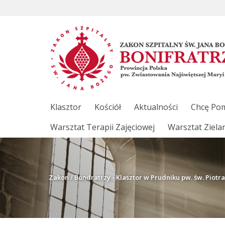
Klasztor
Kościół
Aktualności
Chcę Po
Warsztat Terapii Zajęciowej
Warsztat Ziela
Zakon
/
Bonifratrzy - Klasztor w Prudniku pw. św. Piotra