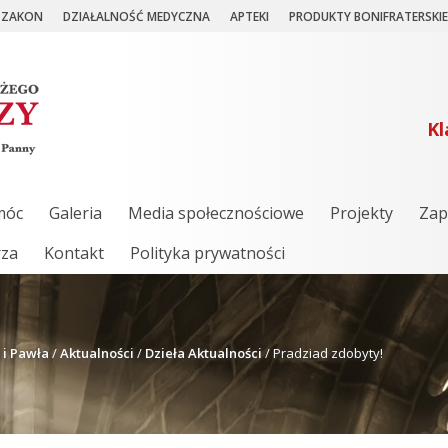
ZAKON
DZIAŁALNOŚĆ MEDYCZNA
APTEKI
PRODUKTY BONIFRATERSKIE
Kl
móc
Galeria
Media społecznościowe
Projekty
Zap
rza
Kontakt
Polityka prywatności
 i Pawła
/
Aktualności
/
Dzieła Aktualności
/
Pradziad zdobyty!