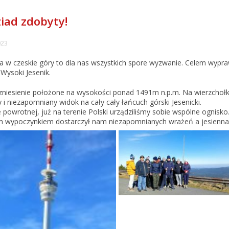
iad zdobyty!
023
a w czeskie góry to dla nas wszystkich spore wyzwanie. Celem wypr
Wysoki Jesenik.
wzniesienie położone na wysokości ponad 1491m n.p.m. Na wierzchołku
y i niezapomniany widok na cały cały łańcuch górski Jesenicki.
 powrotnej, już na terenie Polski urządziliśmy sobie wspólne ognisk
 wypoczynkiem dostarczył nam niezapomnianych wrażeń a jesienna 