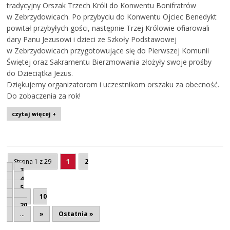
tradycyjny Orszak Trzech Króli do Konwentu Bonifratrów
w Zebrzydowicach. Po przybyciu do Konwentu Ojciec Benedykt
powitał przybyłych gości, następnie Trzej Królowie ofiarowali
dary Panu Jezusowi i dzieci ze Szkoły Podstawowej
w Zebrzydowicach przygotowujące się do Pierwszej Komunii
Świętej oraz Sakramentu Bierzmowania złożyły swoje prośby
do Dzieciątka Jezus.
Dziękujemy organizatorom i uczestnikom orszaku za obecność.
Do zobaczenia za rok!
czytaj więcej +
Strona 1 z 29
1
2
3
4
5
...
10
20
...
»
Ostatnia »