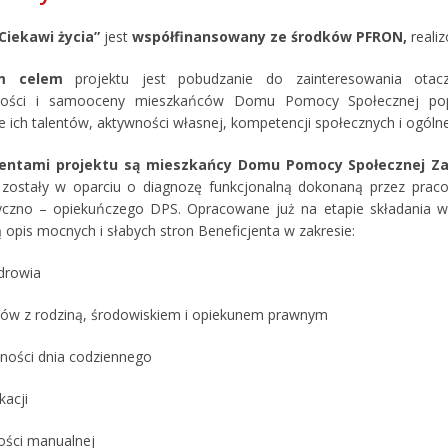
Ciekawi życia”
jest
współfinansowany ze środków PFRON,
realiz
ym celem
projektu jest pobudzanie do zainteresowania otacza
żności i samooceny mieszkańców Domu Pomocy Społecznej poprz
e ich talentów, aktywności własnej, kompetencji społecznych i ogólne
jentami projektu są mieszkańcy Domu Pomocy Społecznej Z
zostały w oparciu o diagnozę funkcjonalną dokonaną przez prac
yczno – opiekuńczego DPS. Opracowane już na etapie składania w
 opis mocnych i słabych stron Beneficjenta w zakresie:
zdrowia
tów z rodziną, środowiskiem i opiekunem prawnym
tności dnia codziennego
kacji
ości manualnej