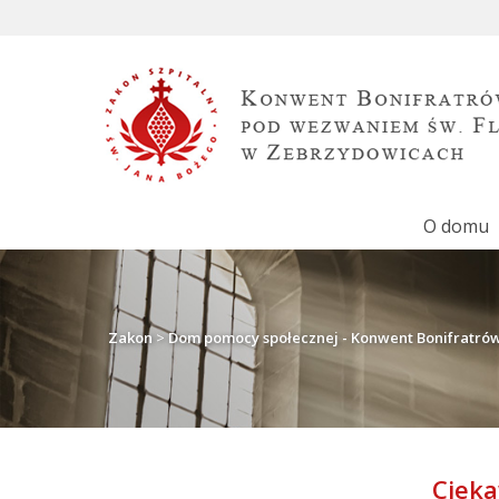
O domu
Zakon
>
Dom pomocy społecznej - Konwent Bonifratró
Cieka