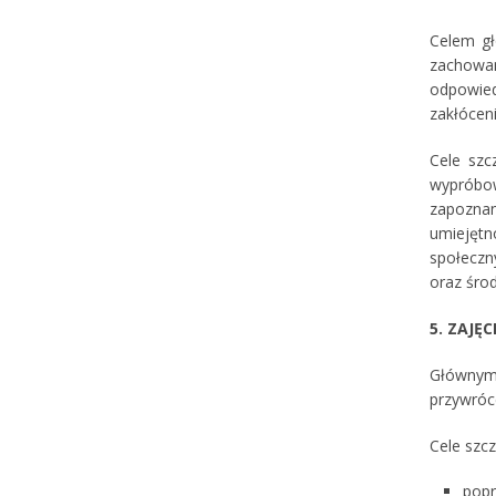
Celem gł
zachowan
odpowied
zakłócen
Cele sz
wypróbow
zapoznan
umiejętn
społeczn
oraz śro
5. ZAJĘ
Głównym 
przywróce
Cele szc
popr