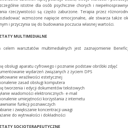
szczególnie istotne dla osób psychicznie chorych i niepełnosprawn
ania rzeczywistości są często zaburzone. Terapia przez różnorodne
ozładować wzmożone napięcie emocjonalne, ale stwarza także o
nym i przyczynia się do budowania poczucia własnej wartości.
SZTATY MULTIMEDIALNE
 celem warsztatów multimedialnych jest zaznajomienie Benefic
ę obsługi aparatu cyfrowego i poznanie podstaw obróbki zdjęć
umentowanie wydarzeń związanych z życiem DPS
ałtowanie wrażliwości estetycznej
onalenie zasad obsługi komputera
ę tworzenia i edycji dokumentów tekstowych
łanie wiadomości elektronicznych- e-mail
onalenie umiejętności korzystania z internetu
awnianie funkcji poznawczych
bianie i zwiększanie koncentracji uwagi
żanie do wytrwałości i dokładności
SZTATY SOCJOTERAPEUTYCZNE