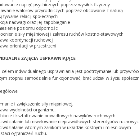
adowanie napięć psychicznych poprzez wysiłek fizyczny
awanie walorów przyrodniczych poprzez obcowanie z naturą
ązywanie relacji społecznych
kcja nadwagi oraz jej zapobieganie
iesienie poziomu odporności
cnienie siły mięśniowej i zakresu ruchów kostno-stawowych
awa koordynacji ruchowej
awa orientacji w przestrzeni
WIDUALNE ZAJĘCIA USPRAWNIAJĄCE
celem indywidualnego usprawniania jest podtrzymanie lub przywrócen
ym stopniu samodzielnie funkcjonować, brać udział w życiu społeczny
zegółowe:
ymanie i zwiększenie siły mięśniowej,
awa wydolności organizmu,
bianie i kształtowanie prawidłowych nawyków ruchowych
ciwdziałanie lub niwelowanie nieprawidłowych stereotypów ruchowy
ciwdziałanie wtórnym zanikom w układzie kostnym i mięśniowym
staci ograniczeń ruchu.