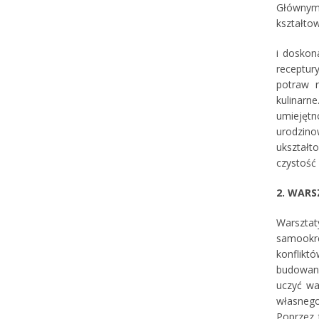
Głównym
kształto
i doskon
receptur
potraw r
kulinarn
umiejętn
urodzino
ukształt
czystość 
2. WAR
Warsztat
samookre
konflikt
budowani
uczyć wa
własnego
Poprzez 