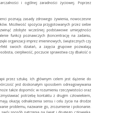
zalności i ogólnej zaradności życiowej. Poprzez
cjenci poznają zasady zdrowego żywienia, nowoczesne
ków. Możliwość spożycia przygotowanych przez siebie
ozwinąć zdobyte wcześniej podstawowe umiejętności
lenie funkcji poznawczych (koncentrację na zadaniu,
ki organizacji imprez imieninowych, świątecznych czy
efekt swoich działań, a zajęcia grupowe pozwalają
sobista, cierpliwość, poczucie sprawstwa czy dbałość o
apii przez sztukę. Ich głównym celem jest dążenie do
z twórczość jest doskonałym sposobem odreagowywania
 może także dopomóc w rozumieniu rzeczywistości oraz
zmysławiać potrzebę kontaktu z drugim człowiekiem,
mają okazję odnalezienia sensu i celu życia na drodze
owanie problemu, nazwanie go, zrozumienie i pokonanie.
, swój sposób patrzenia na świat i drugiego człowieka.