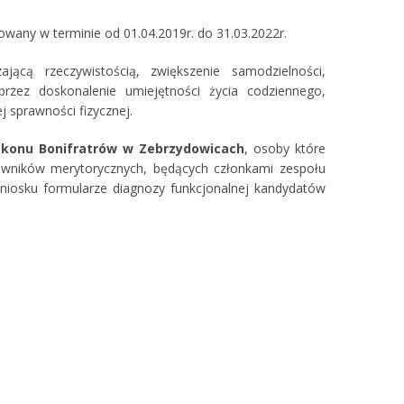
owany w terminie od 01.04.2019r. do 31.03.2022r.
jącą rzeczywistością, zwiększenie samodzielności,
ez doskonalenie umiejętności życia codziennego,
j sprawności fizycznej.
akonu Bonifratrów w Zebrzydowicach
, osoby które
owników merytorycznych, będących członkami zespołu
niosku formularze diagnozy funkcjonalnej kandydatów