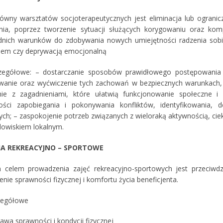
ówny warsztatów socjoterapeutycznych jest eliminacja lub ograni
ia, poprzez tworzenie sytuacji służących korygowaniu oraz kom
nich warunków do zdobywania nowych umiejętności radzenia sobie
iem czy deprywacją emocjonalną
czegółowe: – dostarczanie sposobów prawidłowego postępowania
anie oraz wyćwiczenie tych zachowań w bezpiecznych warunkach, 
ie z zagadnieniami, które ułatwią funkcjonowanie społeczne i
ości zapobiegania i pokonywania konfliktów, identyfikowania, d
ych; – zaspokojenie potrzeb związanych z wieloraką aktywnością, 
dowiskiem lokalnym.
CIA REKREACYJNO – SPORTOWE
celem prowadzenia zajęć rekreacyjno-sportowych jest przeciwdzi
nie sprawności fizycznej i komfortu życia beneficjenta.
zegółowe
awa sprawności i kondycji fizycznej