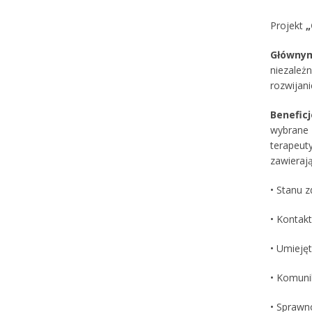
Projekt
„
Główn
niezale
rozwijani
Benefic
wybrane 
terapeut
zawierają
• Stanu 
• Kontak
• Umieję
• Komuni
• Sprawn