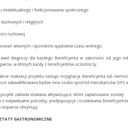
u intelektualnego i funkcjonowania społecznego
 duchowych i religijnych
ości ruchowej
esowań własnych i sposobów spędzania czasu wolnego.
awie diagnozy dla każdego Beneficjenta w zależności od jego ind
arcia, w których każdy z beneficjentów uczestniczy.
trakcie realizacji projektu nastąpi rezygnacja Beneficjenta lub nie
jsce zakwalifikowana będzie inna osoba spośród mieszkańców DPS w
 projekt zakłada działania aktywizujące, które zaplanowane zostały
u o indywidualne potrzeby, predyspozycje i oczekiwania Beneficjentó
y wsparcia obejmują:
SZTATY GASTRONOMICZNE