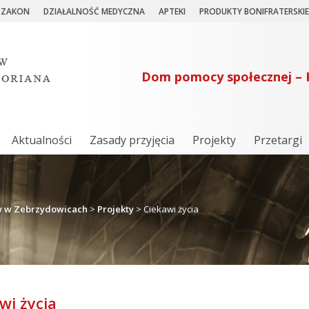
ZAKON
DZIAŁALNOŚĆ MEDYCZNA
APTEKI
PRODUKTY BONIFRATERSKIE
Dom pomocy społecznej – 
Aktualności
Zasady przyjęcia
Projekty
Przetargi
w w Zebrzydowicach
>
Projekty
>
Ciekawi życia
wi życia