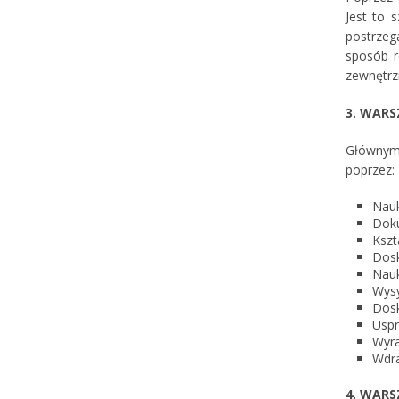
Jest to 
postrzeg
sposób r
zewnętrz
3. WAR
Głównym
poprzez:
Nauk
Dok
Kszt
Dosk
Nauk
Wysy
Dosk
Uspr
Wyra
Wdra
4. WAR