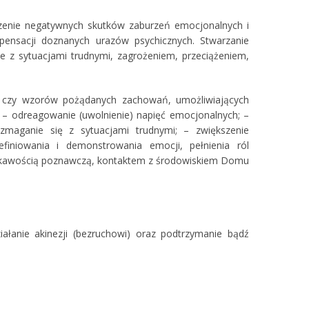
czenie negatywnych skutków zaburzeń emocjonalnych i
pensacji doznanych urazów psychicznych. Stwarzanie
 z sytuacjami trudnymi, zagrożeniem, przeciążeniem,
 czy wzorów pożądanych zachowań, umożliwiających
– odreagowanie (uwolnienie) napięć emocjonalnych; –
 zmaganie się z sytuacjami trudnymi; – zwiększenie
efiniowania i demonstrowania emocji, pełnienia ról
ciekawością poznawczą, kontaktem z środowiskiem Domu
ałanie akinezji (bezruchowi) oraz podtrzymanie bądź