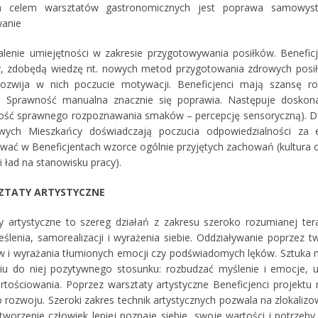
 celem warsztatów gastronomicznych jest poprawa samowystarc
wanie
alenie umiejętności w zakresie przygotowywania posiłków. Benefi
y, zdobędą wiedzę nt. nowych metod przygotowania zdrowych posił
ozwija w nich poczucie motywacji. Beneficjenci mają szansę r
e. Sprawność manualna znacznie się poprawia. Następuje doskona
ość sprawnego rozpoznawania smaków – percepcję sensoryczną). Dzię
wych Mieszkańcy doświadczają poczucia odpowiedzialności za 
ować w Beneficjentach wzorce ogólnie przyjętych zachowań (kultura o
i ład na stanowisku pracy).
SZTATY ARTYSTYCZNE
y artystyczne to szereg działań z zakresu szeroko rozumianej ter
ślenia, samorealizacji i wyrażenia siebie. Oddziaływanie poprze
ów i wyrażania tłumionych emocji czy podświadomych lęków. Sztuka
u do niej pozytywnego stosunku: rozbudzać myślenie i emocje, u
rtościowania. Poprzez warsztaty artystyczne Beneficjenci projektu 
 rozwoju. Szeroki zakres technik artystycznych pozwala na zlokaliz
tworzenie człowiek lepiej poznaje siebie, swoje wartości i potrzeby