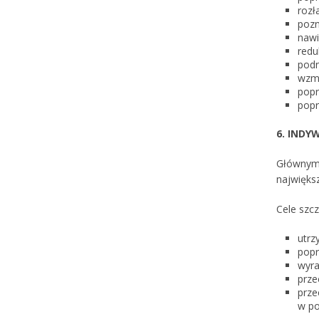
rozł
pozn
nawi
redu
podn
wzmo
popr
popr
6. INDY
Głównym 
największ
Cele szc
utrz
popr
wyra
prze
prze
w po