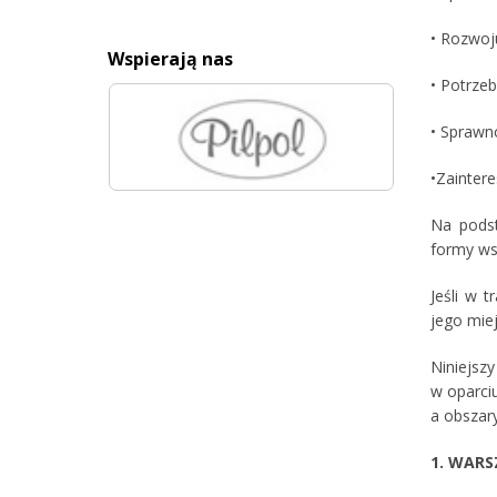
• Rozwoj
Wspierają nas
• Potrzeb
• Sprawn
•Zainter
Na podst
formy wsp
Jeśli w 
jego mie
Niniejszy
w oparci
a obszar
1. WAR