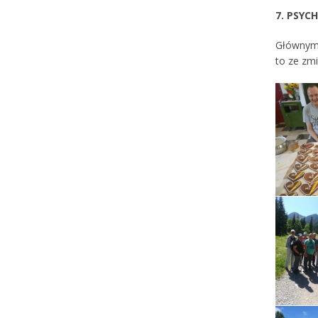
7. PSYC
Głównym 
to ze zm