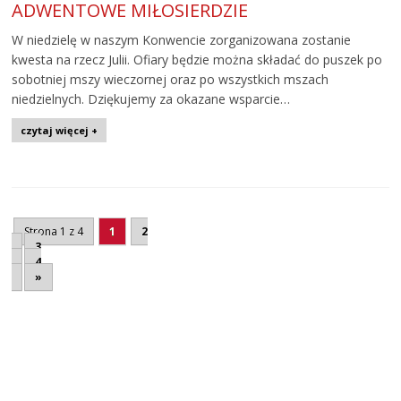
ADWENTOWE MIŁOSIERDZIE
W niedzielę w naszym Konwencie zorganizowana zostanie
kwesta na rzecz Julii. Ofiary będzie można składać do puszek po
sobotniej mszy wieczornej oraz po wszystkich mszach
niedzielnych. Dziękujemy za okazane wsparcie…
czytaj więcej +
Strona 1 z 4
1
2
3
4
»