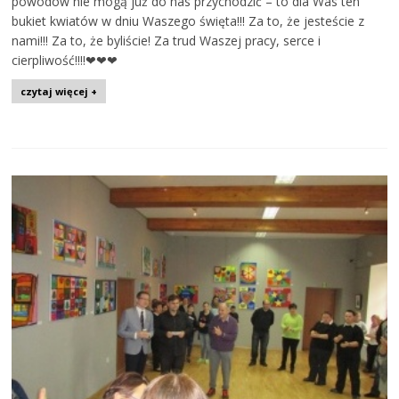
powodów nie mogą już do nas przychodzić – to dla Was ten
bukiet kwiatów w dniu Waszego święta!!! Za to, że jesteście z
nami!!! Za to, że byliście! Za trud Waszej pracy, serce i
cierpliwość!!!!❤❤❤
czytaj więcej +