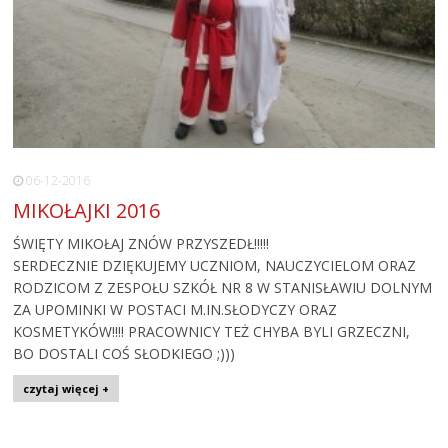
06-12-2016
MIKOŁAJKI 2016
ŚWIĘTY MIKOŁAJ ZNÓW PRZYSZEDŁ!!!!!
SERDECZNIE DZIĘKUJEMY UCZNIOM, NAUCZYCIELOM ORAZ
RODZICOM Z ZESPOŁU SZKÓŁ NR 8 W STANISŁAWIU DOLNYM
ZA UPOMINKI W POSTACI M.IN.SŁODYCZY ORAZ
KOSMETYKÓW!!!! PRACOWNICY TEŻ CHYBA BYLI GRZECZNI,
BO DOSTALI COŚ SŁODKIEGO ;)))
czytaj więcej +