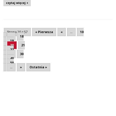
czytaj więcej +
Strona 20 z 57
« Pierwsza
«
...
10
...
18
19
20
21
22
...
30
40
50
...
»
Ostatnia »