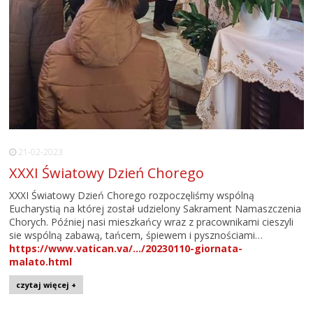
21-02-2023
XXXI Światowy Dzień Chorego
XXXI Światowy Dzień Chorego rozpoczęliśmy wspólną
Eucharystią na której został udzielony Sakrament Namaszczenia
Chorych. Później nasi mieszkańcy wraz z pracownikami cieszyli
sie wspólną zabawą, tańcem, śpiewem i pysznościami…
https://www.vatican.va/…/20230110-giornata-
malato.html
czytaj więcej +