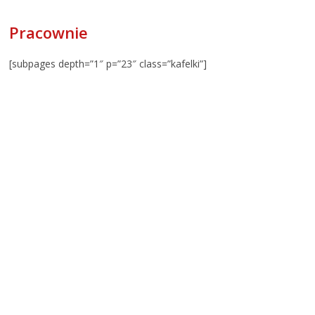
Pracownie
[subpages depth=”1″ p=”23″ class=”kafelki”]