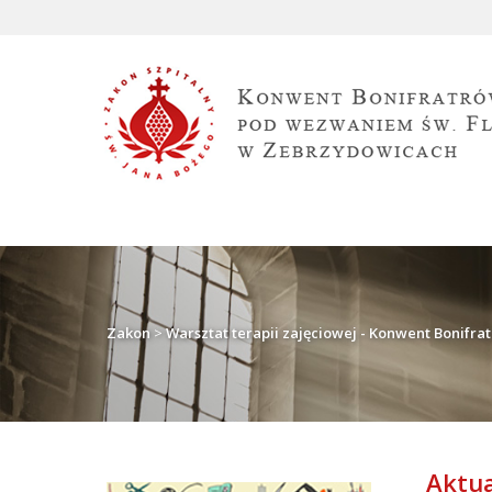
Zakon
>
Warsztat terapii zajęciowej - Konwent Bonifr
Aktua