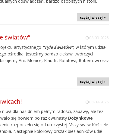
dualnych doświadczeń, bardzo osobistych historii.
czytaj więcej +
le światów”
08-09-2025
projektu artystycznego
“Tyle światów”
, w którym udział
ego ośrodka. Jesteśmy bardzo ciekawi twórczych
bicujemy Ani, Monice, Klaudii, Rafałowi, Robertowi oraz
czytaj więcej +
owicach!
08-09-2025
r. był dla nas dniem pełnym radości, zabawy, ale też
wało się bowiem po raz dwunasty
Dożynkowe
zenie rozpoczęło się od uroczystej Mszy św. w Kościele
anioła. Następnie kolorowy orszak biesiadników udał