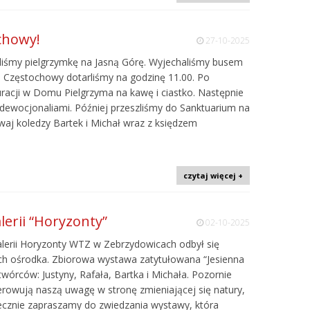
chowy!
27-10-2025
yliśmy pielgrzymkę na Jasną Górę. Wyjechaliśmy busem
o Częstochowy dotarliśmy na godzinę 11.00. Po
auracji w Domu Pielgrzyma na kawę i ciastko. Następnie
z dewocjonaliami. Później przeszliśmy do Sanktuarium na
 dwaj koledzy Bartek i Michał wraz z księdzem
czytaj więcej +
lerii “Horyzonty”
02-10-2025
galerii Horyzonty WTZ w Zebrzydowicach odbył się
h ośrodka. Zbiorowa wystawa zatytułowana “Jesienna
 twórców: Justyny, Rafała, Bartka i Michała. Pozornie
erowują naszą uwagę w stronę zmieniającej się natury,
rdecznie zapraszamy do zwiedzania wystawy, która