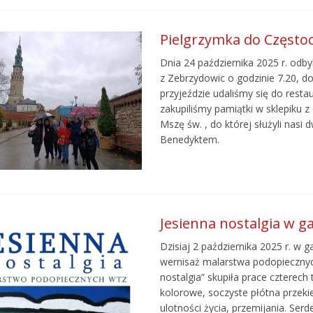
Pielgrzymka do Często
Dnia 24 października 2025 r. odb
z Zebrzydowic o godzinie 7.20, d
przyjeździe udaliśmy się do rest
zakupiliśmy pamiątki w sklepiku 
Mszę św. , do której służyli nasi
Benedyktem.
Jesienna nostalgia w ga
Dzisiaj 2 października 2025 r. w 
wernisaż malarstwa podopiecznyc
nostalgia” skupiła prace czterech
kolorowe, soczyste płótna przeki
ulotności życia, przemijania. Se