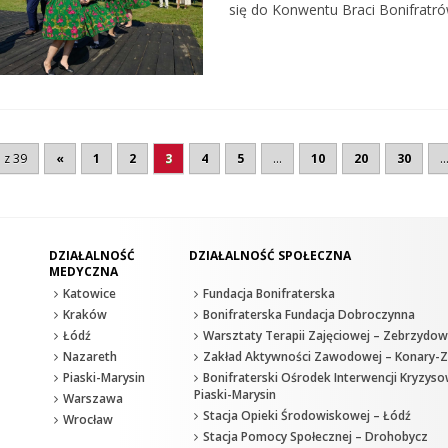
się do Konwentu Braci Bonifratró
 z 39
«
1
2
3
4
5
...
10
20
30
..
DZIAŁALNOŚĆ
DZIAŁALNOŚĆ SPOŁECZNA
MEDYCZNA
Katowice
Fundacja Bonifraterska
Kraków
Bonifraterska Fundacja Dobroczynna
Łódź
Warsztaty Terapii Zajęciowej – Zebrzydow
Nazareth
Zakład Aktywności Zawodowej – Konary-Z
Piaski-Marysin
Bonifraterski Ośrodek Interwencji Kryzyso
Piaski-Marysin
Warszawa
Stacja Opieki Środowiskowej – Łódź
Wrocław
Stacja Pomocy Społecznej – Drohobycz