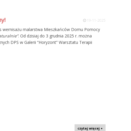
my!
19-11-2025
zas wernisażu malarstwa Mieszkańców Domu Pomocy
aturalnie”
. Od dzisiaj do 3 grudnia 2025 r. można
nych DPS w Galerii “Horyzont” Warsztatu Terapii
czytaj więcej +