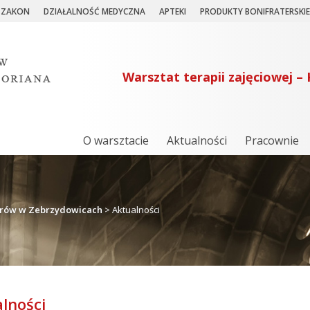
ZAKON
DZIAŁALNOŚĆ MEDYCZNA
APTEKI
PRODUKTY BONIFRATERSKIE
Warsztat terapii zajęciowej 
O warsztacie
Aktualności
Pracownie
atrów w Zebrzydowicach
>
Aktualności
lności