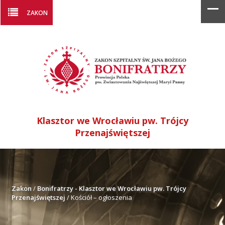
ZAKON
Klasztor we Wrocławiu pw. Trójcy
Przenajświętszej
Zakon
/
Bonifratrzy - Klasztor we Wrocławiu pw. Trójcy
Przenajświętszej
/
Kościół – ogłoszenia