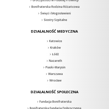
Uroczystości w Polskiej Prowincji
Bonifraterska Rodzina Różańcowa
Święci i błogosławieni
Siostry Szpitalne
DZIAŁALNOŚĆ MEDYCZNA
Katowice
Kraków
Łódź
Nazareth
Piaski-Marysin
Warszawa
Wrocław
DZIAŁALNOŚĆ SPOŁECZNA
Fundacja Bonifraterska
Bonifraterska Fundacja Dobroczynna