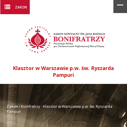
ZAKON
Klasztor w Warszawie p.w. św. Ryszarda
Pampuri
Zakon
/
Bonifratrzy - Klasztor w Warszawie p.w. św. Ryszarda
Pampuri