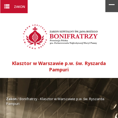
ZAKON
Klasztor w Warszawie p.w. św. Ryszarda
Pampuri
Zakon
/
Bonifratrzy - Klasztor w Warszawie p.w. św. Ryszarda
Pampuri