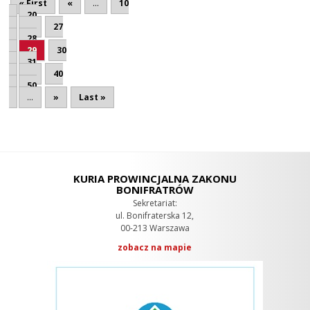
« First
«
...
10
20
...
27
28
29
30
31
...
40
50
...
»
Last »
KURIA PROWINCJALNA ZAKONU
BONIFRATRÓW
Sekretariat:
ul. Bonifraterska 12,
00-213 Warszawa
zobacz na mapie