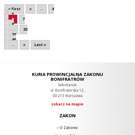
« First
«
...
4
5
6
7
8
...
20
30
40
...
»
Last »
KURIA PROWINCJALNA ZAKONU
BONIFRATRÓW
Sekretariat:
ul. Bonifraterska 12,
00-213 Warszawa
zobacz na mapie
ZAKON
O Zakonie