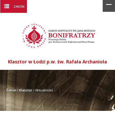
ZAKON
Klasztor w Łodzi p.w. św. Rafała Archanioła
Zakon
/
Klasztor
/
Aktualności