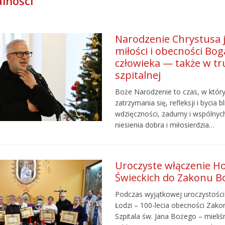
lności
Narodzenie Chrystusa j
miłości i obecności Bo
człowieka — także w tr
szpitalnej
Boże Narodzenie to czas, w któr
zatrzymania się, refleksji i bycia
wdzięczności, zadumy i wspólnych
niesienia dobra i miłosierdzia…
Uroczyste włączenie 
Świeckich do Zakonu B
Podczas wyjątkowej uroczystośc
Łodzi – 100-lecia obecności Zako
Szpitala św. Jana Bożego – mieli