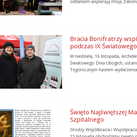
oddaniem wspierają misję Zako
Bracia Bonifratrzy wsp
podczas IX Światowego
W niedzielę, 16 listopada, Archid
Światowego Dnia Ubogich, ustano
Tegorocznym hasłem wydarzenia b
Święto Najświętszej Ma
Szpitalnego
Drodzy Współbracia i Współpraco
15 listopada obchodzimy święto p