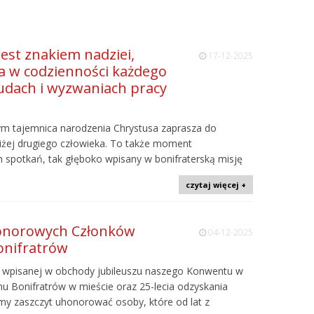
est znakiem nadziei,
17-12-2025
ga w codzienności każdego
udach i wyzwaniach pracy
ym tajemnica narodzenia Chrystusa zaprasza do
 bliżej drugiego człowieka. To także moment
 spotkań, tak głęboko wpisany w bonifraterską misję
czytaj więcej +
Honorowych Członków
04-12-2025
onifratrów
i wpisanej w obchody jubileuszu naszego Konwentu w
nu Bonifratrów w mieście oraz 25-lecia odzyskania
śmy zaszczyt uhonorować osoby, które od lat z