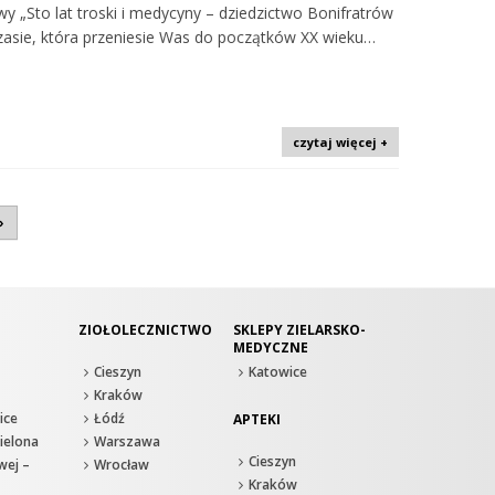
 „Sto lat troski i medycyny – dziedzictwo Bonifratrów
zasie, która przeniesie Was do początków XX wieku…
czytaj więcej +
»
ZIOŁOLECZNICTWO
SKLEPY ZIELARSKO-
MEDYCZNE
Cieszyn
Katowice
Kraków
ice
Łódź
APTEKI
ielona
Warszawa
Cieszyn
wej –
Wrocław
Kraków