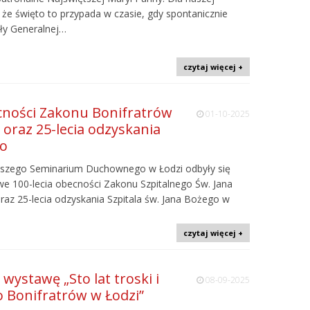
 że święto to przypada w czasie, gdy spontanicznie
uły Generalnej…
czytaj więcej +
ecności Zakonu Bonifratrów
01-10-2025
j oraz 25-lecia odzyskania
go
yższego Seminarium Duchownego w Łodzi odbyły się
owe 100-lecia obecności Zakonu Szpitalnego Św. Jana
oraz 25-lecia odzyskania Szpitala św. Jana Bożego w
czytaj więcej +
 wystawę „Sto lat troski i
08-09-2025
 Bonifratrów w Łodzi”