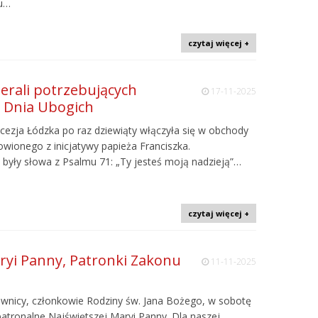
nu…
czytaj więcej +
ierali potrzebujących
17-11-2025
 Dnia Ubogich
iecezja Łódzka po raz dziewiąty włączyła się w obchody
wionego z inicjatywy papieża Franciszka.
yły słowa z Psalmu 71: „Ty jesteś moją nadzieją”…
czytaj więcej +
ryi Panny, Patronki Zakonu
11-11-2025
wnicy, członkowie Rodziny św. Jana Bożego, w sobotę
atronalne Najświętszej Maryi Panny. Dla naszej