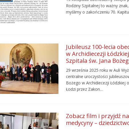
Rodziny Szpitalnej to ważny znak,
myślimy o zakończeniu 70. Kapit
Jubileusz 100-lecia ob
w Archidiecezji Łódzkie
Szpitala św. Jana Boże
29 września 2025 roku w Auli W
centralne uroczystości jubileusz
Bożego w Archidiecezji Łódzkiej 
Łodzi przez Zakon…
Zobacz film i przyjdź na
medycyny – dziedzictwo