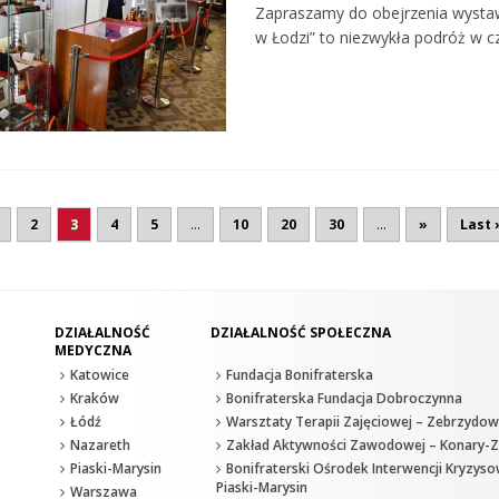
Zapraszamy do obejrzenia wystawy
w Łodzi” to niezwykła podróż w c
2
3
4
5
...
10
20
30
...
»
Last 
DZIAŁALNOŚĆ
DZIAŁALNOŚĆ SPOŁECZNA
MEDYCZNA
Katowice
Fundacja Bonifraterska
Kraków
Bonifraterska Fundacja Dobroczynna
Łódź
Warsztaty Terapii Zajęciowej – Zebrzydow
Nazareth
Zakład Aktywności Zawodowej – Konary-Z
Piaski-Marysin
Bonifraterski Ośrodek Interwencji Kryzyso
Piaski-Marysin
Warszawa