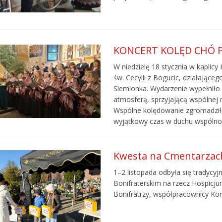
KONCERT KOLĘD CHÓ 
W niedzielę 18 stycznia w kaplic
św. Cecylii z Bogucic, działające
Siemionka. Wydarzenie wypełniło 
atmosferą, sprzyjającą wspólnej mo
Wspólne kolędowanie zgromadziło 
wyjątkowy czas w duchu wspólno
Kwesta na Cmentarzac
1–2 listopada odbyła się tradyc
Bonifraterskim na rzecz Hospicjum
Bonifratrzy, współpracownicy Kon