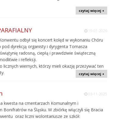
czytaj więcej +
PARAFIALNY
19-01-2026
y Konwentu odbył się koncert kolęd w wykonaniu Chóru
go pod dyrekcją organisty i dyrygenta Tomasza
świątynię radosną, ciepłą i prawdziwie świąteczną
dlitwie i refleksji.
licznych wiernych, którzy mieli okazję przeżywać ten
ty.
czytaj więcej +
h
03-11-2025
yjna kwesta na cmentarzach Komunalnym i
 Bonifratrów na Śląsku. W zbiórkę włączyli się Bracia
wentu oraz liczni wolontariusze ze szkół: