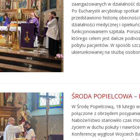
zaangażowanych w działalność dzi
Po Eucharystii arcybiskup spotka
przedstawiono historię obecnośc
działalności medycznej i opieku
funkcjonowaniem szpitala. Porus
którego celem jest dalsze podno
pobytu pacjentów. W sposób szcze
ukierunkowanej na służbę osobo
ŚRODA POPIELCOWA – D
W Środę Popielcową, 18 lutego w
połączone z obrzędem posypania
Nabożeństwo stanowiło czas modl
życiem w duchu pokuty i nawróce
Konferencję wygłosił Wojciech Ba