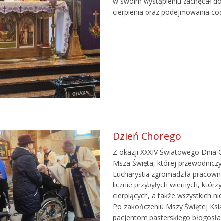
w swoim wystąpieniu zachęcał do 
cierpienia oraz podejmowania cod
Dzień Chorego
Z okazji XXXIV Światowego Dnia 
Msza Święta, której przewodniczy
Eucharystia zgromadziła pracown
licznie przybyłych wiernych, którzy
cierpiących, a także wszystkich 
Po zakończeniu Mszy Świętej Ksią
pacjentom pasterskiego błogosł