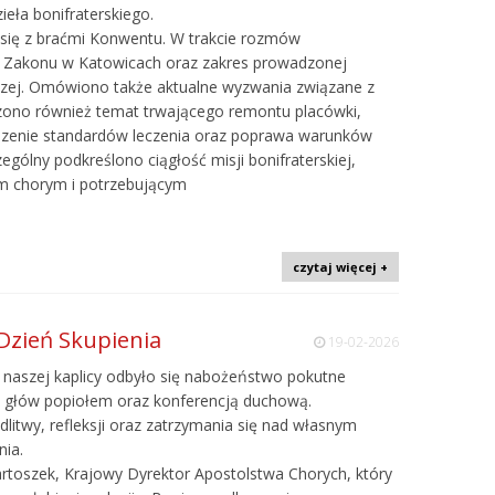
eła bonifraterskiego.
ł się z braćmi Konwentu. W trakcie rozmów
i Zakonu w Katowicach oraz zakres prowadzonej
ńczej. Omówiono także aktualne wyzwania związane z
zono również temat trwającego remontu placówki,
szenie standardów leczenia oraz poprawa warunków
gólny podkreślono ciągłość misji bonifraterskiej,
m chorym i potrzebującym
czytaj więcej +
zień Skupienia
19-02-2026
 naszej kaplicy odbyło się nabożeństwo pokutne
 głów popiołem oraz konferencją duchową.
itwy, refleksji oraz zatrzymania się nad własnym
nia.
rtoszek, Krajowy Dyrektor Apostolstwa Chorych, który