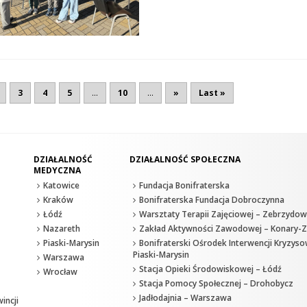
3
4
5
...
10
...
»
Last »
DZIAŁALNOŚĆ
DZIAŁALNOŚĆ SPOŁECZNA
MEDYCZNA
Katowice
Fundacja Bonifraterska
Kraków
Bonifraterska Fundacja Dobroczynna
Łódź
Warsztaty Terapii Zajęciowej – Zebrzydow
Nazareth
Zakład Aktywności Zawodowej – Konary-Z
Piaski-Marysin
Bonifraterski Ośrodek Interwencji Kryzyso
Piaski-Marysin
Warszawa
Stacja Opieki Środowiskowej – Łódź
Wrocław
Stacja Pomocy Społecznej – Drohobycz
Jadłodajnia – Warszawa
incji