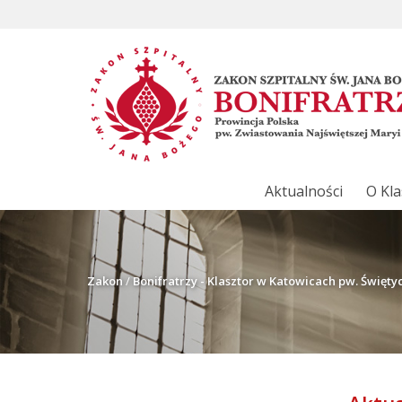
Aktualności
O Kla
Zakon
/
Bonifratrzy - Klasztor w Katowicach pw. Święt