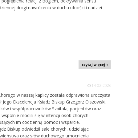
pogłębienia relacji z Bogiem, odkrywania sensu
ziennej drogi nawrócenia w duchu ufności i nadziei
czytaj więcej +
14-02-2026
Chorego w naszej kaplicy została odprawiona uroczysta
ł Jego Ekscelencja Ksiądz Biskup Grzegorz Olszowski.
ików i współpracowników Szpitala, pacjentów oraz
 wspólnie modlili się w intencji osób chorych i
niosących im codzienną pomoc i wsparcie.
dz Biskup odwiedził sale chorych, udzielając
awieństwa oraz słów duchowego umocnienia