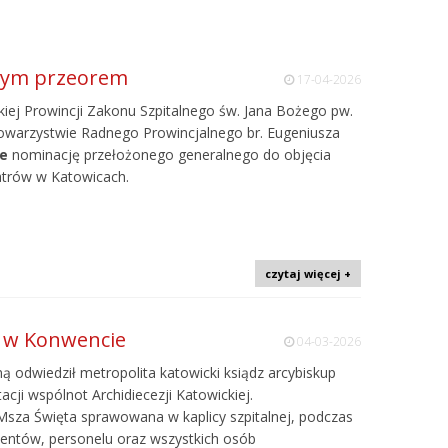
wym przeorem
17-04-2026
skiej Prowincji Zakonu Szpitalnego św. Jana Bożego pw.
owarzystwie Radnego Prowincjalnego br. Eugeniusza
ie
nominację przełożonego generalnego do objęcia
atrów w Katowicach.
czytaj więcej +
i w Konwencie
04-03-2026
 odwiedził metropolita katowicki ksiądz arcybiskup
acji wspólnot Archidiecezji Katowickiej.
Msza Święta sprawowana w kaplicy szpitalnej, podczas
cjentów, personelu oraz wszystkich osób