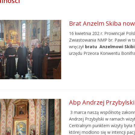
lności
Brat Anzelm Skiba no
16 kwietnia 202 r. Prowincjał Pol
Zwiastowania NMP br. Paweł w t
wręczył
bratu Anzelmowi Skib
urzędu Przeora Konwentu Bonifr
Abp Andrzej Przybylsk
3 marca naszą wspólnotę zakonną
Andrzej Przybylski w ramach wizyt
Centralnym punktem wizyty była 
której modlono się w intencji pa