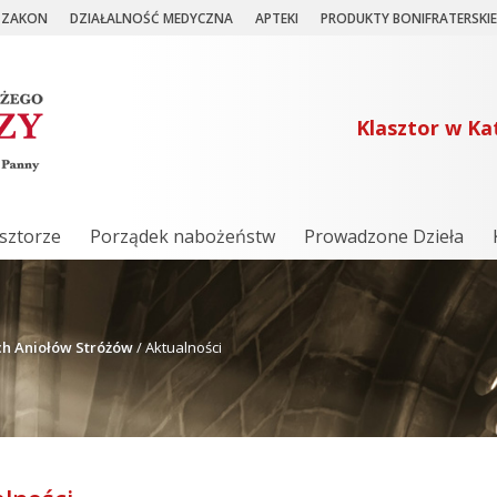
ZAKON
DZIAŁALNOŚĆ MEDYCZNA
APTEKI
PRODUKTY BONIFRATERSKIE
Klasztor w Ka
sztorze
Porządek nabożeństw
Prowadzone Dzieła
ych Aniołów Stróżów
/
Aktualności