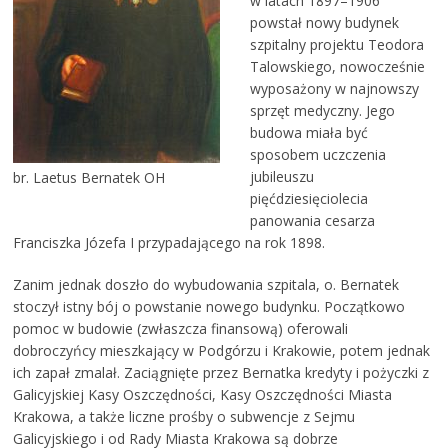
w latach 1897–1906
powstał nowy budynek
szpitalny projektu Teodora
Talowskiego, nowocześnie
wyposażony w najnowszy
sprzęt medyczny. Jego
budowa miała być
sposobem uczczenia
jubileuszu
br. Laetus Bernatek OH
pięćdziesięciolecia
panowania cesarza
Franciszka Józefa I przypadającego na rok 1898.
Zanim jednak doszło do wybudowania szpitala, o. Bernatek
stoczył istny bój o powstanie nowego budynku. Początkowo
pomoc w budowie (zwłaszcza finansową) oferowali
dobroczyńcy mieszkający w Podgórzu i Krakowie, potem jednak
ich zapał zmalał. Zaciągnięte przez Bernatka kredyty i pożyczki z
Galicyjskiej Kasy Oszczędności, Kasy Oszczędności Miasta
Krakowa, a także liczne prośby o subwencje z Sejmu
Galicyjskiego i od Rady Miasta Krakowa są dobrze