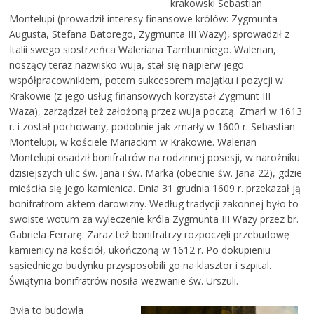
krakowski Sebastian
Montelupi (prowadził interesy finansowe królów: Zygmunta
Augusta, Stefana Batorego, Zygmunta III Wazy), sprowadził z
Italii swego siostrzeńca Waleriana Tamburiniego. Walerian,
noszący teraz nazwisko wuja, stał się najpierw jego
współpracownikiem, potem sukcesorem majątku i pozycji w
Krakowie (z jego usług finansowych korzystał Zygmunt III
Waza), zarządzał też założoną przez wuja pocztą. Zmarł w 1613
r. i został pochowany, podobnie jak zmarły w 1600 r. Sebastian
Montelupi, w kościele Mariackim w Krakowie. Walerian
Montelupi osadził bonifratrów na rodzinnej posesji, w narożniku
dzisiejszych ulic św. Jana i św. Marka (obecnie św. Jana 22), gdzie
mieściła się jego kamienica. Dnia 31 grudnia 1609 r. przekazał ją
bonifratrom aktem darowizny. Według tradycji zakonnej było to
swoiste wotum za wyleczenie króla Zygmunta III Wazy przez br.
Gabriela Ferrarę. Zaraz też bonifratrzy rozpoczęli przebudowę
kamienicy na kościół, ukończoną w 1612 r. Po dokupieniu
sąsiedniego budynku przysposobili go na klasztor i szpital.
Świątynia bonifratrów nosiła wezwanie św. Urszuli.
Była to budowla