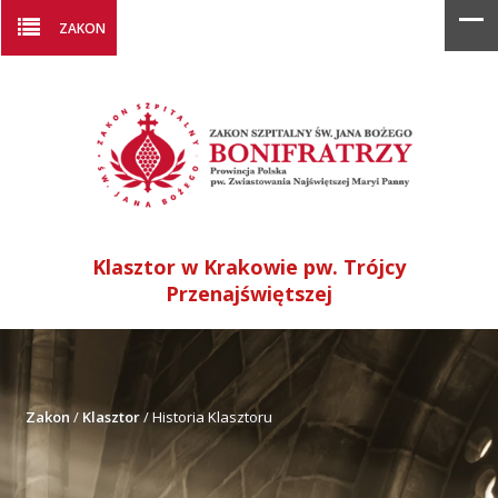
ZAKON
Klasztor w Krakowie pw. Trójcy
Przenajświętszej
Zakon
/
Klasztor
/
Historia Klasztoru