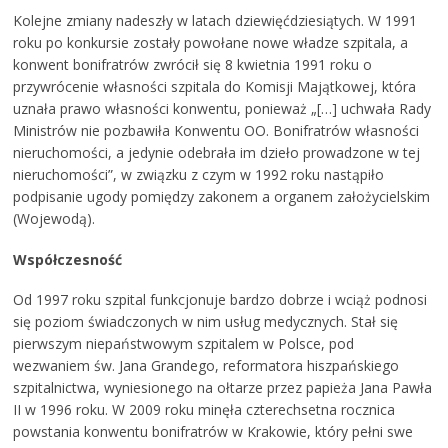
Kolejne zmiany nadeszły w latach dziewięćdziesiątych. W 1991
roku po konkursie zostały powołane nowe władze szpitala, a
konwent bonifratrów zwrócił się 8 kwietnia 1991 roku o
przywrócenie własności szpitala do Komisji Majątkowej, która
uznała prawo własności konwentu, ponieważ „[…] uchwała Rady
Ministrów nie pozbawiła Konwentu OO. Bonifratrów własności
nieruchomości, a jedynie odebrała im dzieło prowadzone w tej
nieruchomości”, w związku z czym w 1992 roku nastąpiło
podpisanie ugody pomiędzy zakonem a organem założycielskim
(Wojewodą).
Współczesność
Od 1997 roku szpital funkcjonuje bardzo dobrze i wciąż podnosi
się poziom świadczonych w nim usług medycznych. Stał się
pierwszym niepaństwowym szpitalem w Polsce, pod
wezwaniem św. Jana Grandego, reformatora hiszpańskiego
szpitalnictwa, wyniesionego na ołtarze przez papieża Jana Pawła
II w 1996 roku. W 2009 roku minęła czterechsetna rocznica
powstania konwentu bonifratrów w Krakowie, który pełni swe