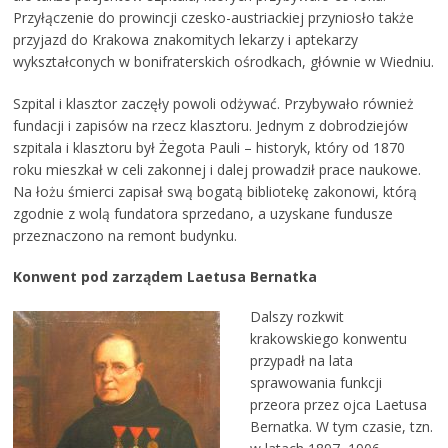
Przyłączenie do prowincji czesko-austriackiej przyniosło także
przyjazd do Krakowa znakomitych lekarzy i aptekarzy
wykształconych w bonifraterskich ośrodkach, głównie w Wiedniu.
Szpital i klasztor zaczęły powoli odżywać. Przybywało również
fundacji i zapisów na rzecz klasztoru. Jednym z dobrodziejów
szpitala i klasztoru był Żegota Pauli – historyk, który od 1870
roku mieszkał w celi zakonnej i dalej prowadził prace naukowe.
Na łożu śmierci zapisał swą bogatą bibliotekę zakonowi, którą
zgodnie z wolą fundatora sprzedano, a uzyskane fundusze
przeznaczono na remont budynku.
Konwent pod zarządem Laetusa Bernatka
Dalszy rozkwit
krakowskiego konwentu
przypadł na lata
sprawowania funkcji
przeora przez ojca Laetusa
Bernatka. W tym czasie, tzn.