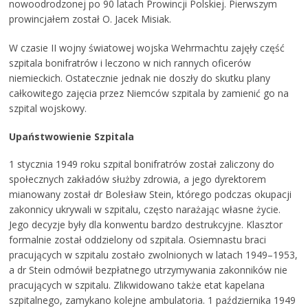
nowoodrodzonej po 90 latach Prowincji Polskiej. Pierwszym
prowincjałem został O. Jacek Misiak.
W czasie II wojny światowej wojska Wehrmachtu zajęły część
szpitala bonifratrów i leczono w nich rannych oficerów
niemieckich. Ostatecznie jednak nie doszły do skutku plany
całkowitego zajęcia przez Niemców szpitala by zamienić go na
szpital wojskowy.
Upaństwowienie Szpitala
1 stycznia 1949 roku szpital bonifratrów został zaliczony do
społecznych zakładów służby zdrowia, a jego dyrektorem
mianowany został dr Bolesław Stein, którego podczas okupacji
zakonnicy ukrywali w szpitalu, często narażając własne życie.
Jego decyzje były dla konwentu bardzo destrukcyjne. Klasztor
formalnie został oddzielony od szpitala. Osiemnastu braci
pracujących w szpitalu zostało zwolnionych w latach 1949–1953,
a dr Stein odmówił bezpłatnego utrzymywania zakonników nie
pracujących w szpitalu. Zlikwidowano także etat kapelana
szpitalnego, zamykano kolejne ambulatoria. 1 października 1949