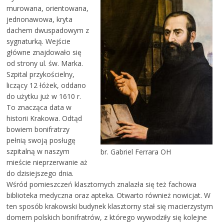
murowana, orientowana,
jednonawowa, kryta
dachem dwuspadowym z
sygnaturką. Wejście
główne znajdowało się
od strony ul. św. Marka.
Szpital przykościelny,
liczący 12 łóżek, oddano
do użytku już w 1610 r.
To znacząca data w
historii Krakowa. Odtąd
bowiem bonifratrzy
pełnią swoją posługę
szpitalną w naszym
br. Gabriel Ferrara OH
mieście nieprzerwanie aż
do dzisiejszego dnia.
Wśród pomieszczeń klasztornych znalazła się też fachowa
biblioteka medyczna oraz apteka. Otwarto również nowicjat. W
ten sposób krakowski budynek klasztorny stał się macierzystym
domem polskich bonifratrów, z którego wywodziły się kolejne